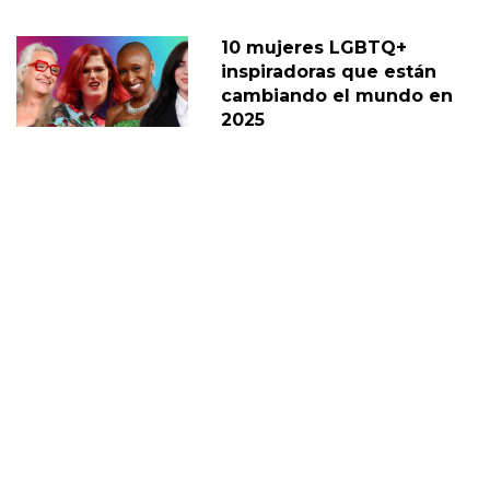
10 mujeres LGBTQ+
inspiradoras que están
cambiando el mundo en
2025
10 Marzo
Todo lo que sabemos
sobre el historial de la
Reina Isabel II en materia
de derechos LGBTQ+
10 Septiembre
TRAVESTIS DE TODO EL MUNDO
DERECHOS GAY
DERECHOS
TODO GAY