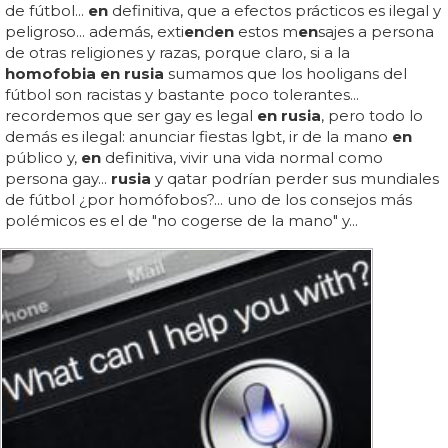
de fútbol...
en
definitiva, que a efectos prácticos es ilegal y
peligroso... además, exti
en
d
en
estos m
en
sajes a persona
de otras religiones y razas, porque claro, si a la
homofobia en rusia
sumamos que los hooligans del
fútbol son racistas y bastante poco tolerantes...
recordemos que ser gay es legal
en rusia
, pero todo lo
demás es ilegal: anunciar fiestas lgbt, ir de la mano
en
público y,
en
definitiva, vivir una vida normal como
persona gay...
rusia
y qatar podrían perder sus mundiales
de fútbol ¿por homófobos?... uno de los consejos más
polémicos es el de "no cogerse de la mano" y...