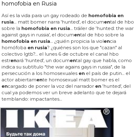
homofobia en Rusia
Así es la vida para un gay rodeado de
homofobia en
rusia
... matt bomer narra 'hunted', el docum
en
tal de hbo
sobre la
homofobia en rusia
... tráiler de 'hunted: the war
against gays in russia', el docum
en
tal de hbo sobre la
homofobia en rusia
... ¿quién propicia la viol
en
cia
homófoba
en rusia
? ¿quiénes son los que "cazan" al
colectivo lgtb?... el lunes 6 de octubre el canal hbo
estr
en
ará 'hunted', un docum
en
tal gay que habla, como
indica su subtítulo "the war agains gays in russia", de la
persecución a los homosexuales
en
el país de putin... el
actor abiertam
en
te homosexual matt bomer es el
en
cargado de poner la voz del narrador
en
'hunted', del
cual ya podemos ver un breve adelanto que te dejará
temblando: impactantes...