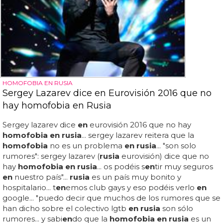
HOMOFOBIA EN RUSIA
Sergey Lazarev dice en Eurovisión 2016 que no
hay homofobia en Rusia
Sergey lazarev dice
en
eurovisión 2016 que no hay
homofobia en rusia
... sergey lazarev reitera que la
homofobia
no es un problema
en rusia
... "son solo
rumores": sergey lazarev (
rusia
eurovisión) dice que no
hay
homofobia en rusia
... os podéis s
en
tir muy seguros
en
nuestro país"...
rusia
es un país muy bonito y
hospitalario... t
en
emos club gays y eso podéis verlo
en
google... "puedo decir que muchos de los rumores que se
han dicho sobre el colectivo lgtb
en rusia
son sólo
rumores... y sabi
en
do que la
homofobia en rusia
es un