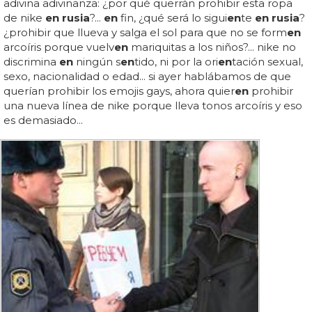
adivina adivinanza: ¿por qué querrán prohibir esta ropa
de nike
en rusia
?...
en
fin, ¿qué será lo sigui
en
te
en rusia
?
¿prohibir que llueva y salga el sol para que no se form
en
arcoíris porque vuelv
en
mariquitas a los niños?... nike no
discrimina
en
ningún s
en
tido, ni por la ori
en
tación sexual,
sexo, nacionalidad o edad... si ayer hablábamos de que
querían prohibir los emojis gays, ahora quier
en
prohibir
una nueva línea de nike porque lleva tonos arcoíris y eso
es demasiado...