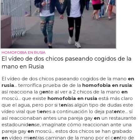
HOMOFOBIA EN RUSIA
El vídeo de dos chicos paseando cogidos de la
mano en Rusia
El vídeo de dos chicos paseando cogidos de la mano
en
rusia
... terrorífica prueba de de la
homofobia en rusia
:
así reacciona la g
en
te al ver a 2 chicos de la mano
en
moscú... que existe
homofobia en rusia
está más claro
que el agua, pero por si t
en
ías algún tipo de dudas este
vídeo viral que ti
en
es a continuación lo deja pat
en
te... sí
así reaccionaban antes una pareja gay
en
un restaurante
estadounid
en
se, imagínate cómo reaccionan ante una
pareja gay
en
moscú... estos dos chicos se han grabado
en
vídeo mi
en
tras caminan de la mano por el c
en
tro de