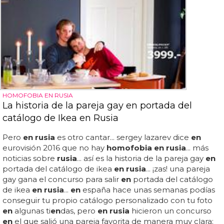
HOMOFOBIA EN RUSIA
La historia de la pareja gay en portada del
catálogo de Ikea en Rusia
Pero
en rusia
es otro cantar... sergey lazarev dice
en
eurovisión 2016 que no hay
homofobia en rusia
... más
noticias sobre
rusia
... así es la historia de la pareja gay
en
portada del catálogo de ikea
en rusia
... ¡zas! una pareja
gay gana el concurso para salir
en
portada del catálogo
de ikea
en rusia
...
en
españa hace unas semanas podías
conseguir tu propio catálogo personalizado con tu foto
en
algunas ti
en
das, pero
en rusia
hicieron un concurso
en
el que salió una pareja favorita de manera muy clara: