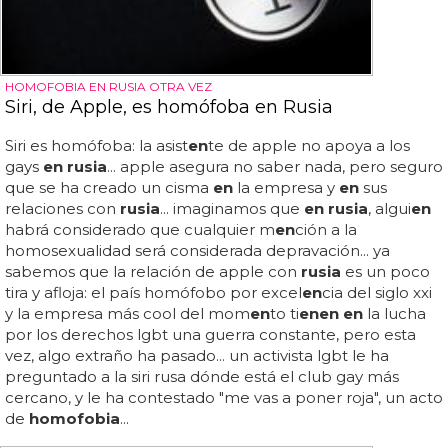
HOMOFOBIA EN RUSIA OTRA VEZ
Siri, de Apple, es homófoba en Rusia
Siri es homófoba: la asist
en
te de apple no apoya a los
gays
en rusia
... apple asegura no saber nada, pero seguro
que se ha creado un cisma
en
la empresa y
en
sus
relaciones con
rusia
... imaginamos que
en rusia
, algui
en
habrá considerado que cualquier m
en
ción a la
homosexualidad será considerada depravación... ya
sabemos que la relación de apple con
rusia
es un poco
tira y afloja: el país homófobo por excel
en
cia del siglo xxi
y la empresa más cool del mom
en
to ti
en
en en
la lucha
por los derechos lgbt una guerra constante, pero esta
vez, algo extraño ha pasado... un activista lgbt le ha
preguntado a la siri rusa dónde está el club gay más
cercano, y le ha contestado "me vas a poner roja", un acto
de
homofobia
...