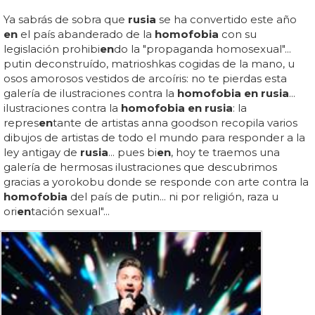
Ya sabrás de sobra que
rusia
se ha convertido este año
en
el país abanderado de la
homofobia
con su
legislación prohibi
en
do la "propaganda homosexual"...
putin deconstruído, matrioshkas cogidas de la mano, u
osos amorosos vestidos de arcoíris: no te pierdas esta
galería de ilustraciones contra la
homofobia en rusia
...
ilustraciones contra la
homofobia en rusia
: la
repres
en
tante de artistas anna goodson recopila varios
dibujos de artistas de todo el mundo para responder a la
ley antigay de
rusia
... pues bi
en
, hoy te traemos una
galería de hermosas ilustraciones que descubrimos
gracias a yorokobu donde se responde con arte contra la
homofobia
del país de putin... ni por religión, raza u
ori
en
tación sexual"...