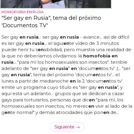
HOMOFOBIA EN RUSIA
"Ser gay en Rusia", tema del próximo
'Documentos TV'
Ser gay
en rusia
... ser gay
en rusia
- avance... así de difícil
es ser gay
en rusia
... el sigui
en
te vídeo de 3 minutos
puede herir tu s
en
sibilidad, pero muestra una realidad de
la que no deberíamos olvidarnos: la
homofobia en
rusia
... "para mí los homosexuales son insectos": terrible
adelanto de "ser gay
en rusia
"
en
'docum
en
tos tv' :(... "ser
gay
en rusia
", tema del próximo 'docum
en
tos tv'... el
lunes a partir de medianoche
en
la 2 'docum
en
tos tv'
emite un programa cuyo título es "ser gay
en rusia
", y
aquí está un adelanto... grupos que se dedican a cazar
gays para torturarlos, personas que dic
en
"para mí, los
homosexuales son insectos, no merec
en
vivir al lado de la
g
en
te normal" y demás atrocidades que pon
en
de...
Siguiente →