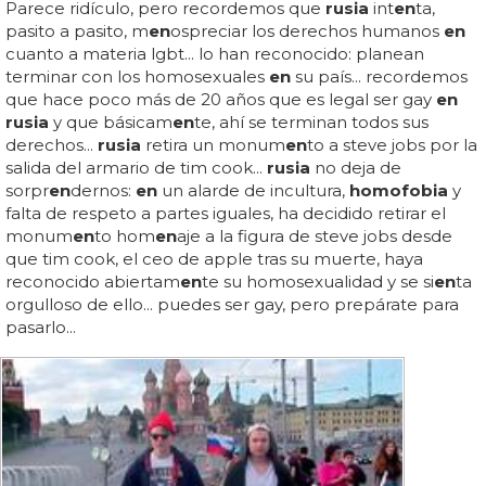
Parece ridículo, pero recordemos que
rusia
int
en
ta,
pasito a pasito, m
en
ospreciar los derechos humanos
en
cuanto a materia lgbt... lo han reconocido: planean
terminar con los homosexuales
en
su país... recordemos
que hace poco más de 20 años que es legal ser gay
en
rusia
y que básicam
en
te, ahí se terminan todos sus
derechos...
rusia
retira un monum
en
to a steve jobs por la
salida del armario de tim cook...
rusia
no deja de
sorpr
en
dernos:
en
un alarde de incultura,
homofobia
y
falta de respeto a partes iguales, ha decidido retirar el
monum
en
to hom
en
aje a la figura de steve jobs desde
que tim cook, el ceo de apple tras su muerte, haya
reconocido abiertam
en
te su homosexualidad y se si
en
ta
orgulloso de ello... puedes ser gay, pero prepárate para
pasarlo...