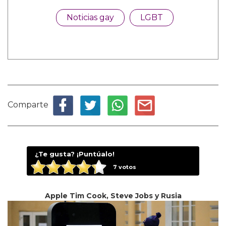
Noticias gay
LGBT
Comparte
¿Te gusta? ¡Puntúalo!
7
votos
Apple Tim Cook, Steve Jobs y Rusia