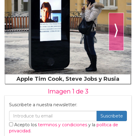
⟩
Apple Tim Cook, Steve Jobs y Rusia
Imagen 1 de
3
Suscribete a nuestra newsletter:
Suscribete
Acepto los
terminos y condiciones
y la
política de
privacidad
.