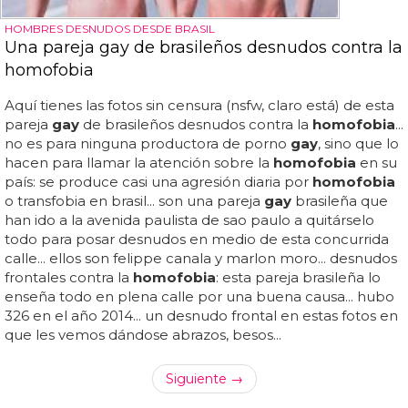
HOMBRES DESNUDOS DESDE BRASIL
Una pareja gay de brasileños desnudos contra la
homofobia
Aquí tienes las fotos sin censura (nsfw, claro está) de esta
pareja
gay
de brasileños desnudos contra la
homofobia
...
no es para ninguna productora de porno
gay
, sino que lo
hacen para llamar la atención sobre la
homofobia
en su
país: se produce casi una agresión diaria por
homofobia
o transfobia en brasil... son una pareja
gay
brasileña que
han ido a la avenida paulista de sao paulo a quitárselo
todo para posar desnudos en medio de esta concurrida
calle... ellos son felippe canala y marlon moro... desnudos
frontales contra la
homofobia
: esta pareja brasileña lo
enseña todo en plena calle por una buena causa... hubo
326 en el año 2014... un desnudo frontal en estas fotos en
que les vemos dándose abrazos, besos...
Siguiente →