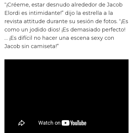
“¡Créeme, estar desnudo alrededor de Jacob
Elordi es intimidante!” dijo la estrella a la
revista attitude durante su sesión de fotos. “¡Es
como un jodido dios! ¡Es demasiado perfecto!
… ¡Es difícil no hacer una escena sexy con
Jacob sin camiseta!”