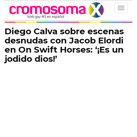
Toggle
navigat
Diego Calva sobre escenas
desnudas con Jacob Elordi
en On Swift Horses: ‘¡Es un
jodido dios!’