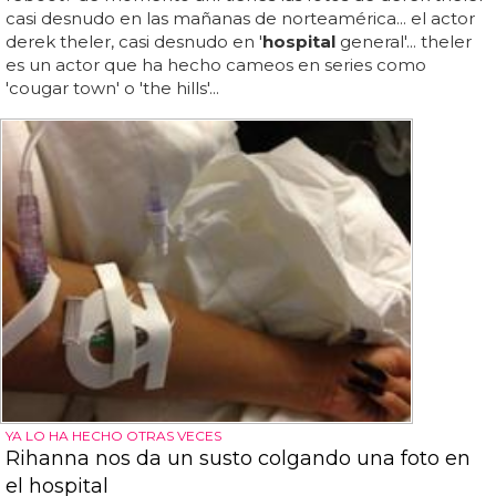
casi desnudo en las mañanas de norteamérica... el actor
derek theler, casi desnudo en '
hospital
general'... theler
es un actor que ha hecho cameos en series como
'cougar town' o 'the hills'...
YA LO HA HECHO OTRAS VECES
Rihanna nos da un susto colgando una foto en
el hospital