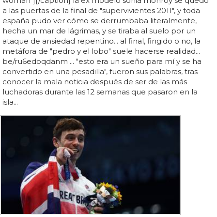
woman"][/caption] la ex modelo sonia monroy se quedó
a las puertas de la final de "supervivientes 2011", y toda
españa pudo ver cómo se derrumbaba literalmente,
hecha un mar de lágrimas, y se tiraba al suelo por un
ataque de ansiedad repentino... al final, fingido o no, la
metáfora de "pedro y el lobo" suele hacerse realidad...
be/ru6edoqdanm ... "esto era un sueño para mí y se ha
convertido en una pesadilla", fueron sus palabras, tras
conocer la mala noticia después de ser de las más
luchadoras durante las 12 semanas que pasaron en la
isla...