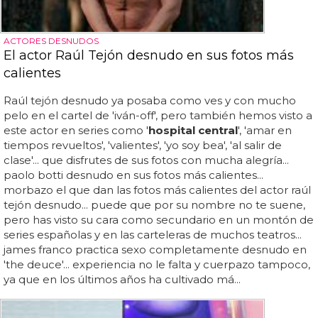
ACTORES DESNUDOS
El actor Raúl Tejón desnudo en sus fotos más
calientes
Raúl tejón desnudo ya posaba como ves y con mucho
pelo en el cartel de 'iván-off', pero también hemos visto a
este actor en series como '
hospital central
', 'amar en
tiempos revueltos', 'valientes', 'yo soy bea', 'al salir de
clase'... que disfrutes de sus fotos con mucha alegría...
paolo botti desnudo en sus fotos más calientes...
morbazo el que dan las fotos más calientes del actor raúl
tejón desnudo... puede que por su nombre no te suene,
pero has visto su cara como secundario en un montón de
series españolas y en las carteleras de muchos teatros...
james franco practica sexo completamente desnudo en
'the deuce'... experiencia no le falta y cuerpazo tampoco,
ya que en los últimos años ha cultivado má...