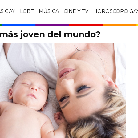
AS GAY
LGBT
MÚSICA
CINE Y TV
HOROSCOPO GA
 más joven del mundo?