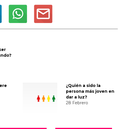
ker
undo?
iere
¿Quién a sido la
persona más joven en
dar a luz?
28 Febrero