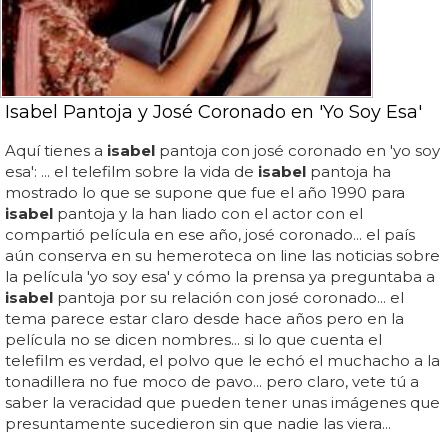
Isabel Pantoja y José Coronado en 'Yo Soy Esa'
Aquí tienes a
isabel
pantoja con josé coronado en 'yo soy
esa': ... el telefilm sobre la vida de
isabel
pantoja ha
mostrado lo que se supone que fue el año 1990 para
isabel
pantoja y la han liado con el actor con el
compartió película en ese año, josé coronado... el país
aún conserva en su hemeroteca on line las noticias sobre
la película 'yo soy esa' y cómo la prensa ya preguntaba a
isabel
pantoja por su relación con josé coronado... el
tema parece estar claro desde hace años pero en la
película no se dicen nombres... si lo que cuenta el
telefilm es verdad, el polvo que le echó el muchacho a la
tonadillera no fue moco de pavo... pero claro, vete tú a
saber la veracidad que pueden tener unas imágenes que
presuntamente sucedieron sin que nadie las viera...