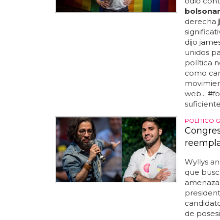
odio cont
bolsona
derecha
significat
dijo jame
unidos pa
política 
como cand
movimient
web... #fo
suficiente
POLÍTICO 
Congres
reempla
Wyllys an
que busca
amenazas 
presiden
candidato
de poses