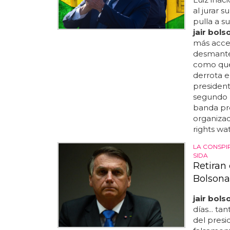
al jurar 
pulla a s
jair bol
más acce
desmantel
como que f
derrota e
president
segundo 
banda pre
organiza
rights wat
LA CONSPI
SIDA
Retiran
Bolsona
jair bol
días... t
del presi