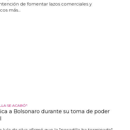
intención de fomentar lazos comerciales y
cos más...
ILLA SE ACABÓ"
itica a Bolsonaro durante su toma de poder
l
o lula da silva afirmó que la "pesadilla ha terminado"