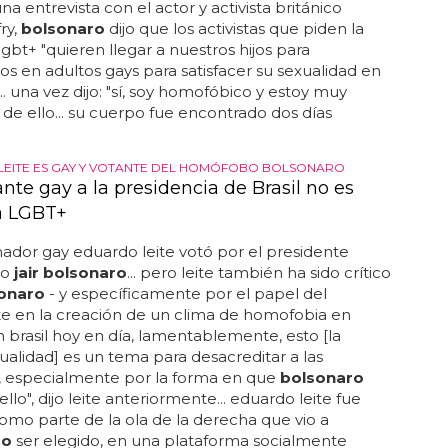
na entrevista con el actor y activista británico
ry,
bolsonaro
dijo que los activistas que piden la
lgbt+ "quieren llegar a nuestros hijos para
los en adultos gays para satisfacer su sexualidad en
... una vez dijo: "sí, soy homofóbico y estoy muy
 de ello... su cuerpo fue encontrado dos días
EITE ES GAY Y VOTANTE DEL HOMÓFOBO BOLSONARO
ante gay a la presidencia de Brasil no es
ta LGBT+
ador gay eduardo leite votó por el presidente
bo
jair bolsonaro
... pero leite también ha sido crítico
onaro
- y específicamente por el papel del
e en la creación de un clima de homofobia en
"en brasil hoy en día, lamentablemente, esto [la
lidad] es un tema para desacreditar a las
, especialmente por la forma en que
bolsonaro
llo", dijo leite anteriormente... eduardo leite fue
omo parte de la ola de la derecha que vio a
ro
ser elegido, en una plataforma socialmente