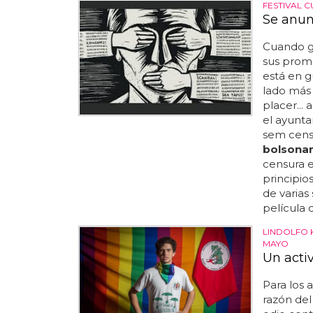
FESTIVAL 
Se anun
Cuando g
sus prome
está en g
lado más 
placer...
el ayunta
sem censu
bolsona
censura en
principio
de varias
película 
LINDOLFO 
MAYO
Un acti
Para los 
razón del