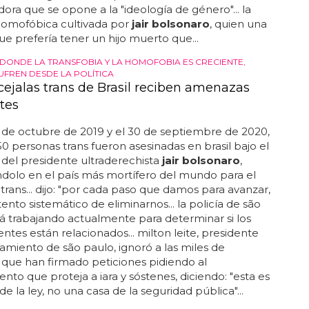
ora que se opone a la "ideología de género"... la
homofóbica cultivada por
jair bolsonaro
, quien una
que prefería tener un hijo muerto que...
S DONDE LA TRANSFOBIA Y LA HOMOFOBIA ES CRECIENTE,
UFREN DESDE LA POLÍTICA
cejalas trans de Brasil reciben amenazas
tes
1 de octubre de 2019 y el 30 de septiembre de 2020,
0 personas trans fueron asesinadas en brasil bajo el
del presidente ultraderechista
jair bolsonaro
,
ndolo en el país más mortífero del mundo para el
 trans... dijo: "por cada paso que damos para avanzar,
tento sistemático de eliminarnos... la policía de são
á trabajando actualmente para determinar si los
entes están relacionados... milton leite, presidente
amiento de são paulo, ignoró a las miles de
que han firmado peticiones pidiendo al
nto que proteja a iara y sóstenes, diciendo: "esta es
e la ley, no una casa de la seguridad pública"...