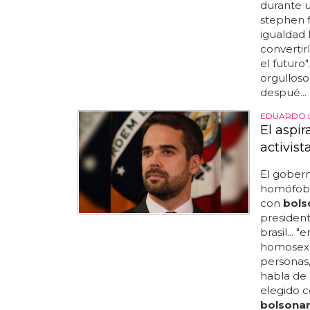
durante u
stephen f
igualdad 
convertir
el futuro"
orgulloso
despué...
EDUARDO L
El aspir
activis
El gobern
homófo
con
bols
president
brasil... 
homosexua
personas
habla de e
elegido c
bolsona