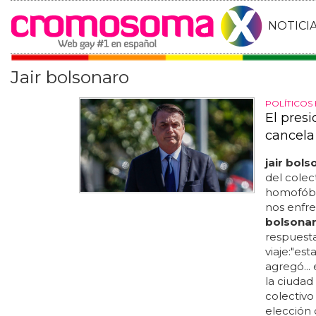
NOTICI
Jair bolsonaro
POLÍTICO
El presi
cancela 
jair bol
del colect
homofóbic
nos enfre
bolsona
respuesta
viaje:"es
agregó... 
la ciudad
colectivo
elección 