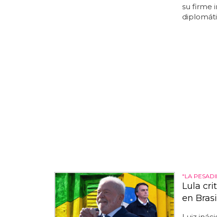
su firme 
diplomáti
"LA PESAD
Lula cr
en Brasi
Luiz ináci