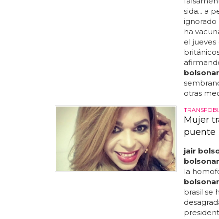
falsament
sida... a
ignorado 
ha vacuna
el jueves
británico
afirmando
bolsona
sembrando
otras med
TRANSFOBI
Mujer t
puente
jair bol
bolsona
la homofo
bolsona
brasil se
desagrad
presiden