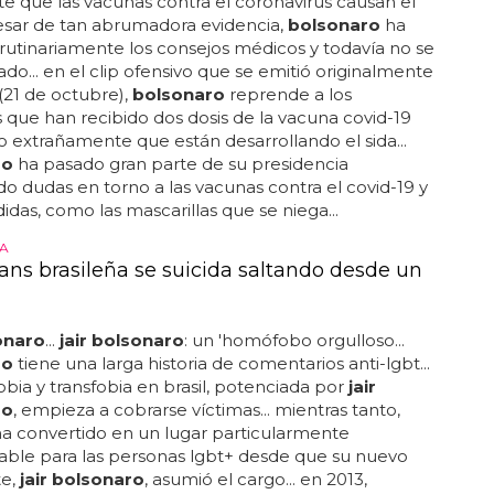
e que las vacunas contra el coronavirus causan el
 pesar de tan abrumadora evidencia,
bolsonaro
ha
rutinariamente los consejos médicos y todavía no se
do... en el clip ofensivo que se emitió originalmente
 (21 de octubre),
bolsonaro
reprende a los
s que han recibido dos dosis de la vacuna covid-19
 extrañamente que están desarrollando el sida...
ro
ha pasado gran parte de su presidencia
 dudas en torno a las vacunas contra el covid-19 y
idas, como las mascarillas que se niega...
A
rans brasileña se suicida saltando desde un
sonaro
...
jair bolsonaro
: un 'homófobo orgulloso...
ro
tiene una larga historia de comentarios anti-lgbt...
bia y transfobia en brasil, potenciada por
jair
ro
, empieza a cobrarse víctimas... mientras tanto,
 ha convertido en un lugar particularmente
able para las personas lgbt+ desde que su nuevo
te,
jair bolsonaro
, asumió el cargo... en 2013,