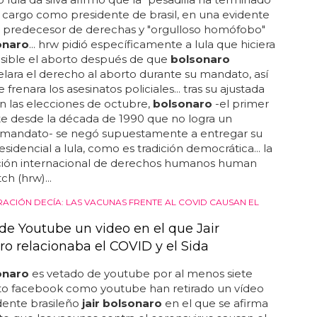
su cargo como presidente de brasil, en una evidente
u predecesor de derechas y "orgulloso homófobo"
sonaro
... hrw pidió específicamente a lula que hiciera
sible el aborto después de que
bolsonaro
ara el derecho al aborto durante su mandato, así
renara los asesinatos policiales... tras su ajustada
n las elecciones de octubre,
bolsonaro
-el primer
e desde la década de 1990 que no logra un
mandato- se negó supuestamente a entregar su
sidencial a lula, como es tradición democrática... la
ción internacional de derechos humanos human
ch (hrw)...
RACIÓN DECÍA: LAS VACUNAS FRENTE AL COVID CAUSAN EL
 de Youtube un video en el que Jair
ro relacionaba el COVID y el Sida
sonaro
es vetado de youtube por al menos siete
anto facebook como youtube han retirado un vídeo
dente brasileño
jair bolsonaro
en el que se afirma