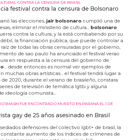
CULTURAL CONTRA LA CENSURA DE BRASIL
cia festival contra la censura de Bolsonaro
anó las elecciones,
jair bolsonaro
cumplió una de
sas, eliminar el ministerio de cultura...
bolsonaro
uerra contra la cultura, y la está combatiendo por su
débil, la financiación pública, que puede controlar a
 a raíz de todas las obras censuradas por el gobierno,
miento de sao paulo ha anunciado el festival verao
ra en respuesta a la censura del gobierno de
ro
... desde entonces es normal ver ejemplos de
 muchas obras artísticas... el festival tendrá lugar a
s de 2020, durante el verano de brasileño, constara
 series de televisión de temática lgtbi y alguna
de ideología comunista...
KOSMASKI FUE ENCONTRADO MUERTO EN PARANÁ EL 1 DE
vista gay de 25 años asesinado en Brasil
asediados defensores del colectivo lgbt+ de brasil, la
 constante aumento de los índices de crímenes de