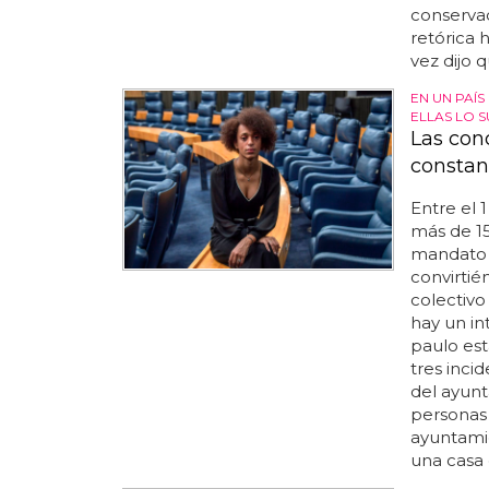
conservad
retórica 
vez dijo 
EN UN PAÍ
ELLAS LO S
Las con
constan
Entre el 
más de 15
mandato 
convirtié
colectivo
hay un in
paulo est
tres incid
del ayunt
personas 
ayuntamie
una casa d