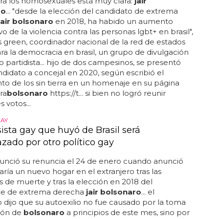
ra los homosexuales está muy clara:
jair
ro
... "desde la elección del candidato de extrema
jair bolsonaro
en 2018, ha habido un aumento
ivo de la violencia contra las personas lgbt+ en brasil",
s green, coordinador nacional de la red de estados
ra la democracia en brasil, un grupo de divulgación
no partidista... hijo de dos campesinos, se presentó
idato a concejal en 2020, según escribió el
o de los sin tierra en un homenaje en su página
ra
bolsonaro
https://t... si bien no logró reunir
s votos...
GAY
ista gay que huyó de Brasil será
zado por otro político gay
unció su renuncia el 24 de enero cuando anunció
ría un nuevo hogar en el extranjero tras las
de muerte y tras la elección en 2018 del
te de extrema derecha
jair bolsonaro
... el
 dijo que su autoexilio no fue causado por la toma
ión de
bolsonaro
a principios de este mes, sino por