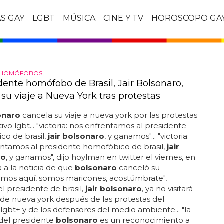
AS GAY
LGBT
MÚSICA
CINE Y TV
HOROSCOPO GA
S HOMÓFOBOS
dente homófobo de Brasil, Jair Bolsonaro,
su viaje a Nueva York tras protestas
sonaro
cancela su viaje a nueva york por las protestas
ivo lgbt... "victoria: nos enfrentamos al presidente
o de brasil,
jair bolsonaro
, y ganamos"... "victoria:
ntamos al presidente homofóbico de brasil,
jair
ro
, y ganamos", dijo hoylman en twitter el viernes, en
 a la noticia de que
bolsonaro
canceló su
tamos aquí, somos maricones, acostúmbrate",
el presidente de brasil,
jair bolsonaro
, ya no visitará
 de nueva york después de las protestas del
 lgbt+ y de los defensores del medio ambiente... "la
del presidente
bolsonaro
es un reconocimiento a