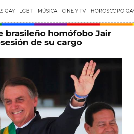
AS GAY
LGBT
MÚSICA
CINE Y TV
HOROSCOPO GA
e brasileño homófobo Jair
sesión de su cargo