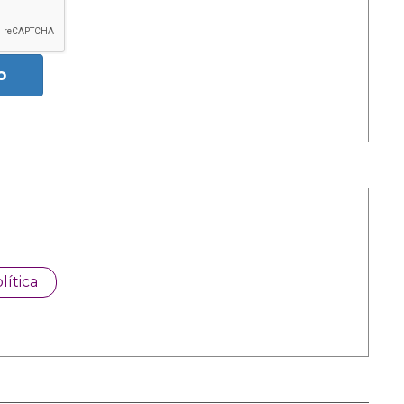
o
lítica