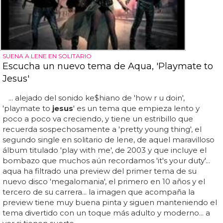
SUENA A LENE EN SOLITARIO
Escucha un nuevo tema de Aqua, 'Playmate to
Jesus'
... alejado del sonido ke$hiano de 'how r u doin',
'playmate to
jesus
' es un tema que empieza lento y
poco a poco va creciendo, y tiene un estribillo que
recuerda sospechosamente a 'pretty young thing', el
segundo single en solitario de lene, de aquel maravilloso
álbum titulado 'play with me', de 2003 y que incluye el
bombazo que muchos aún recordamos 'it's your duty'...
aqua ha filtrado una preview del primer tema de su
nuevo disco 'megalomania', el primero en 10 años y el
tercero de su carrera... la imagen que acompaña la
preview tiene muy buena pinta y siguen manteniendo el
tema divertido con un toque más adulto y moderno... a