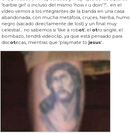
'barbie girl' o incluso del mismo 'how r u doin'?'... en el
vídeo vemos a los integrantes de la banda en una casa
abandonada, con mucha metáfora, cruces, hierba, humo
negro (sacado directamente de lost) y un final muy
celestial... no sabemos si 'like a rob
ot
', el
ot
ro single, el
bombazo, tendrá videoclip, ya que está pensado para
disc
ot
ecas, mientras que 'playmate to
jesus
'...