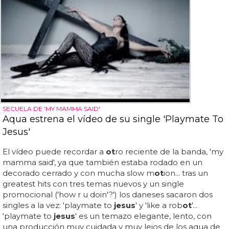
SECUELA DE 'MY MAMMA SAID'
Aqua estrena el vídeo de su single 'Playmate To
Jesus'
El vídeo puede recordar a
ot
ro reciente de la banda, 'my
mamma said', ya que también estaba rodado en un
decorado cerrado y con mucha slow m
ot
ion... tras un
greatest hits con tres temas nuevos y un single
promocional ('how r u doin'?') los daneses sacaron dos
singles a la vez: 'playmate to
jesus
' y 'like a rob
ot
'...
'playmate to
jesus
' es un temazo elegante, lento, con
una producción muy cuidada y muy lejos de los aqua de