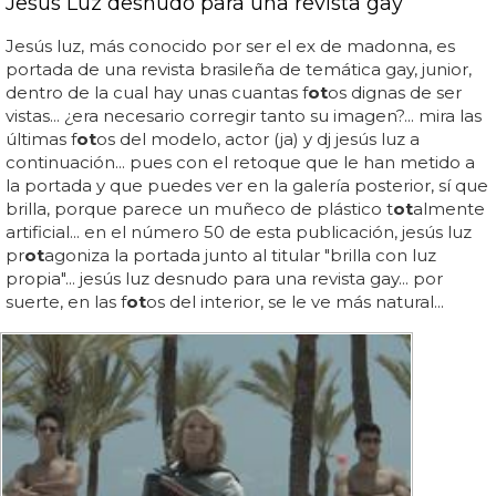
Jesús Luz desnudo para una revista gay
Jesús luz, más conocido por ser el ex de madonna, es
portada de una revista brasileña de temática gay, junior,
dentro de la cual hay unas cuantas f
ot
os dignas de ser
vistas... ¿era necesario corregir tanto su imagen?... mira las
últimas f
ot
os del modelo, actor (ja) y dj jesús luz a
continuación... pues con el retoque que le han metido a
la portada y que puedes ver en la galería posterior, sí que
brilla, porque parece un muñeco de plástico t
ot
almente
artificial... en el número 50 de esta publicación, jesús luz
pr
ot
agoniza la portada junto al titular "brilla con luz
propia"... jesús luz desnudo para una revista gay... por
suerte, en las f
ot
os del interior, se le ve más natural...