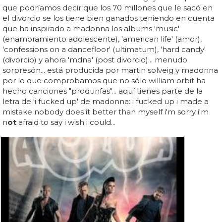
que podríamos decir que los 70 millones que le sacó en
el divorcio se los tiene bien ganados teniendo en cuenta
que ha inspirado a madonna los albums 'music'
(enamoramiento adolescente), 'american life' (amor),
'confessions on a dancefloor' (ultimatum), 'hard candy'
(divorcio) y ahora 'mdna' (post divorcio)... menudo
sorpresón... está producida por martin solveig y madonna
por lo que comprobamos que no sólo william orbit ha
hecho canciones "produnfas"... aquí tienes parte de la
letra de 'i fucked up' de madonna: i fucked up i made a
mistake nobody does it better than myself i'm sorry i'm
n
ot
afraid to say i wish i could...