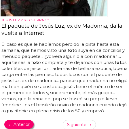
JESÚS LUZ Y SU CUERPAZO
El paquete de Jesús Luz, ex de Madonna, da la
vuelta a Internet
El caso es que le habíamos perdido la pista hasta esta
semana, que hemos visto una f
ot
o suya en calzoncillos y
menudo paquete... ¿volverá algún día con madonna? ...
aquí tienes la f
ot
o completa y te dejamos con unas f
ot
os
calentitas de jesús luz... además de belleza exótica, buena
carga entre las piernas... todos locos con el paquete de
jesús luz, ex de madonna... parece que madonna no eligió
mal con quién se acostaba... jesús tiene el mérito de ser
el primero de todos y, sinceramente, el más guapo...
vamos, que la reina del pop se buscó su propio kevin
federline... es el brasileño novio de madonna cuando dejó
a guy ritchie en plena crisis de los 50 y empezó...
← Anterior
Siguiente →