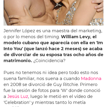
Jennifer López es una maestra del marketing,
o por lo menos del timing.
William Levy, el
modelo cubano que aparecía con ella en 'Im
Into You' (que lanzó hace 2 meses) se acaba
de divorciar de su esposa tras ocho años de
matrimonio.
¿Coincidencia?
Pues no tenemos ni idea pero todo esto nos
suena familiar, nos suena a cuando
Madonna
en 2008 se divorció de Guy Ritchie. Primero
fue la sesión de fotos para 'W' donde conoció
a
Jesús Luz
, luego le metió en el vídeo de
'Celebration' y mientras tanto lo metía