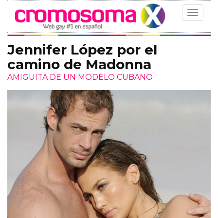
Toggle
navigat
Jennifer López por el
camino de Madonna
AMIGUITA DE UN MODELO CUBANO