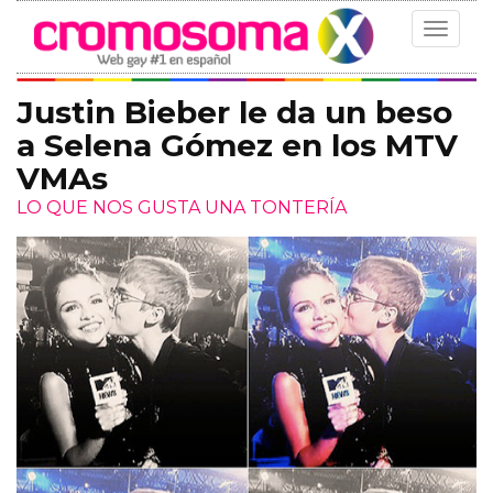
Toggle
navigat
Justin Bieber le da un beso
a Selena Gómez en los MTV
VMAs
LO QUE NOS GUSTA UNA TONTERÍA