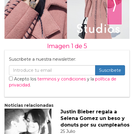
⟩
Imagen 1 de
5
Suscribete a nuestra newsletter:
Suscribete
Acepto los
terminos y condiciones
y la
política de
privacidad
.
Noticias relacionadas
Justin Bieber regala a
Selena Gomez un beso y
donuts por su cumpleaños
25 Julio