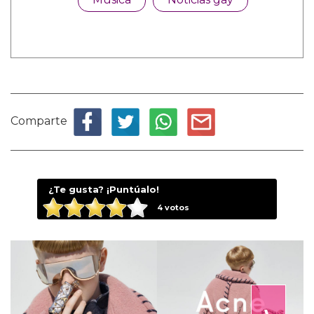
Comparte
¿Te gusta? ¡Puntúalo!
4
votos