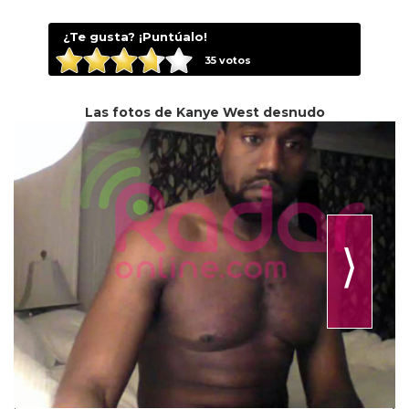
¿Te gusta? ¡Puntúalo!
35
votos
Las fotos de Kanye West desnudo
⟩