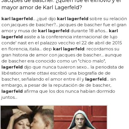
Jacques de Bascher: ¿quién fue el exnovio y el
mayor amor de Karl Lagerfeld?
karl lagerfeld
... ¿qué dijo
karl lagerfeld
sobre su relación
con jacques de bascher?... jacques de bascher fue el gran
amor y musa de
karl lagerfeld
durante 18 años...
karl
lagerfeld
asiste a la conferencia internacional de lujo
conde' nast en el palazzo vecchio el 22 de abril de 2015
en florencia, italia... dep
karl lagerfeld
: recordamos su
gran historia de amor con jacques de bascher... aunque
de bascher era conocido como un "chico malo",
lagerfeld
dijo que nunca tuvieron sexo... la periodista de
libération marie ottavi escribió una biografía de de
bascher, señalando el amor entre él y
lagerfeld
... sin
embargo, a pesar de la reputación de de bascher,
lagerfeld
afirma que los dos nunca habían dormido
juntos...