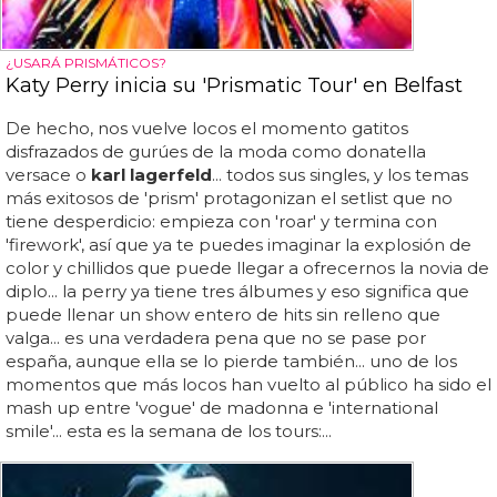
¿USARÁ PRISMÁTICOS?
Katy Perry inicia su 'Prismatic Tour' en Belfast
De hecho, nos vuelve locos el momento gatitos
disfrazados de gurúes de la moda como donatella
versace o
karl lagerfeld
... todos sus singles, y los temas
más exitosos de 'prism' protagonizan el setlist que no
tiene desperdicio: empieza con 'roar' y termina con
'firework', así que ya te puedes imaginar la explosión de
color y chillidos que puede llegar a ofrecernos la novia de
diplo... la perry ya tiene tres álbumes y eso significa que
puede llenar un show entero de hits sin relleno que
valga... es una verdadera pena que no se pase por
españa, aunque ella se lo pierde también... uno de los
momentos que más locos han vuelto al público ha sido el
mash up entre 'vogue' de madonna e 'international
smile'... esta es la semana de los tours:...