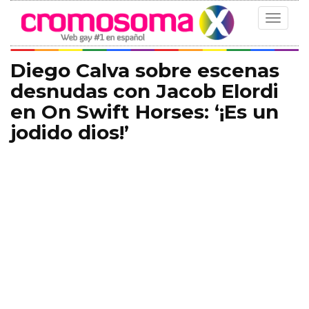
Toggle
navigat
Diego Calva sobre escenas
desnudas con Jacob Elordi
en On Swift Horses: ‘¡Es un
jodido dios!’