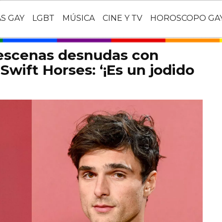
AS GAY
LGBT
MÚSICA
CINE Y TV
HOROSCOPO GA
 escenas desnudas con
Swift Horses: ‘¡Es un jodido