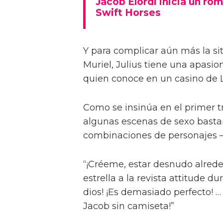
Jacob Elordi inicia un rom
Swift Horses
Y para complicar aún más la sit
Muriel, Julius tiene una apasi
quien conoce en un casino de 
Como se insinúa en el primer trá
algunas escenas de sexo bastan
combinaciones de personajes – 
“¡Créeme, estar desnudo alreded
estrella a la revista attitude d
dios! ¡Es demasiado perfecto! …
Jacob sin camiseta!”