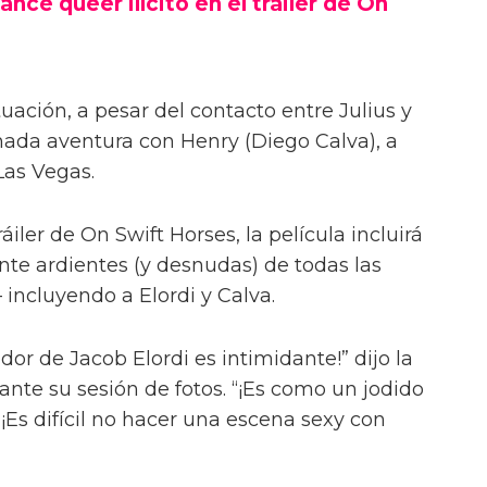
ance queer ilícito en el tráiler de On
uación, a pesar del contacto entre Julius y
onada aventura con Henry (Diego Calva), a
Las Vegas.
iler de On Swift Horses, la película incluirá
te ardientes (y desnudas) de todas las
incluyendo a Elordi y Calva.
or de Jacob Elordi es intimidante!” dijo la
urante su sesión de fotos. “¡Es como un jodido
 ¡Es difícil no hacer una escena sexy con