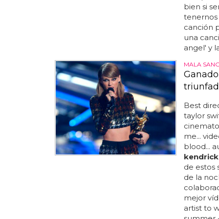
bien si s
tenernos 
canción p
una canci
angel' y l
MALA SAN
Ganador
triunfa
Best dire
taylor swi
cinematog
me... vide
blood... 
kendrick
de estos s
de la noc
colaborac
mejor víd
artist to
summer - 