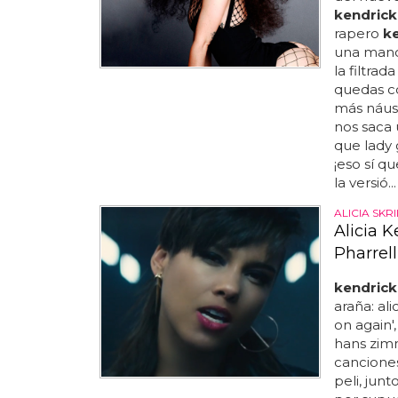
kendrick
rapero
k
una mano,
la filtra
quedas co
más náuse
nos saca 
que lady
¡eso sí q
la versió...
ALICIA SKR
Alicia K
Pharrel
kendrick
araña: ali
on again',
hans zimm
canciones
peli, junt