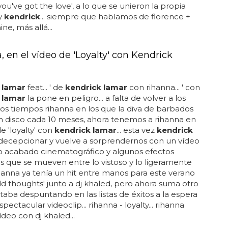
you've got the love', a lo que se unieron la propia
y
kendrick
... siempre que hablamos de florence +
ne, más allá...
 en el vídeo de 'Loyalty' con Kendrick
 lamar
feat... ' de
kendrick lamar
con rihanna... ' con
 lamar
la pone en peligro... a falta de volver a los
os tiempos rihanna en los que la diva de barbados
n disco cada 10 meses, ahora tenemos a rihanna en
e 'loyalty' con
kendrick lamar
... esta vez
kendrick
 decepcionar y vuelve a sorprendernos con un vídeo
o acabado cinematográfico y algunos efectos
s que se mueven entre lo vistoso y lo ligeramente
rihanna ya tenía un hit entre manos para este verano
ild thoughts' junto a dj khaled, pero ahora suma otro
taba despuntando en las listas de éxitos a la espera
pectacular videoclip... rihanna - loyalty... rihanna
ídeo con dj khaled...