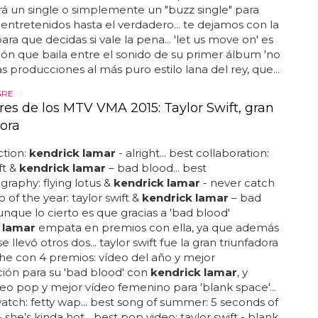
erá un single o simplemente un "buzz single" para
entretenidos hasta el verdadero... te dejamos con la
ara que decidas si vale la pena... 'let us move on' es
ón que baila entre el sonido de su primer álbum 'no
as producciones al más puro estilo lana del rey, que...
GRE
es de los MTV VMA 2015: Taylor Swift, gran
dora
ction:
kendrick lamar
- alright... best collaboration:
ft &
kendrick lamar
– bad blood... best
raphy: flying lotus &
kendrick lamar
- never catch
o of the year: taylor swift &
kendrick lamar
– bad
aunque lo cierto es que gracias a 'bad blood'
 lamar
empata en premios con ella, ya que además
e llevó otros dos... taylor swift fue la gran triunfadora
he con 4 premios: vídeo del año y mejor
ión para su 'bad blood' con
kendrick lamar
, y
eo pop y mejor vídeo femenino para 'blank space'...
 watch: fetty wap... best song of summer: 5 seconds of
she’s kinda hot... best pop video: taylor swift - blank