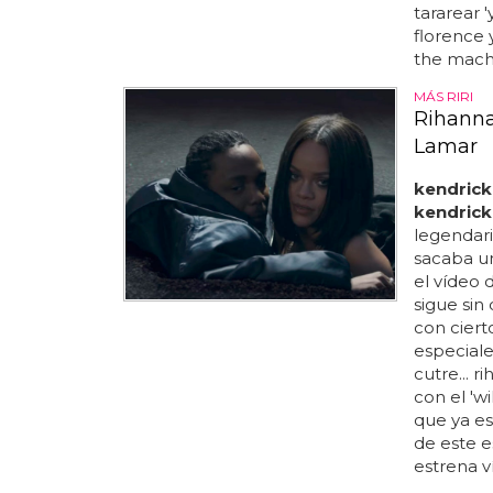
tararear '
florence 
the machi
MÁS RIRI
Rihanna,
Lamar
kendrick
kendrick
legendari
sacaba u
el vídeo d
sigue sin
con ciert
especiale
cutre... 
con el 'w
que ya es
de este es
estrena v