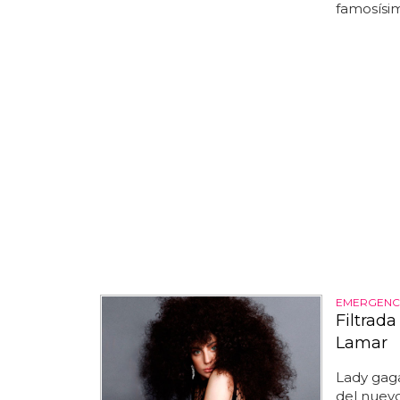
famosísim
EMERGENC
Filtrad
Lamar
Lady gag
del nuevo