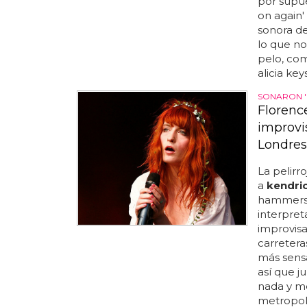
por supues
on again'
sonora de
lo que no
pelo, com
alicia keys
SONARON 'B
Florenc
improvi
Londres
La pelirr
a
kendri
hammersmi
interpret
improvisa
carretera
más sensa
así que j
nada y me
metropol