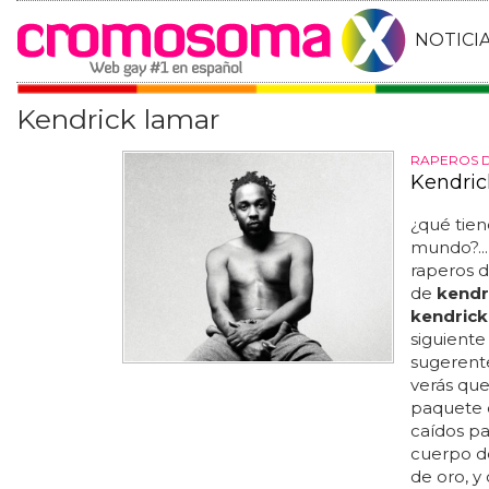
NOTICI
Kendrick lamar
RAPEROS 
Kendric
¿qué tie
mundo?...
raperos de
de
kendr
kendrick
siguiente
sugerente
verás que
paquete 
caídos pa
cuerpo 
de oro, y