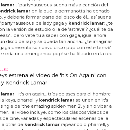
 lamar
... 'partynauseous' suena más a canción del
endrick lamar
en la que la germanotta ha echado
 y debería formar parte del disco de él... así suena
da 'partynauseous' de lady gaga y
kendrick lamar
: ¿te
n la versión de estudio o la de 'artrave'? ¿cuál te da
as?... pero vete tú a saber con gaga, igual ahora
un disco de rap y se queda tan ancha... ¿te imaginas
 gaga presenta su nuevo disco pop con este tema?
ue sería una emergencia pop! se ha filtrado en la red
ILLEX
eys estrena el vídeo de 'It's On Again' con
l y Kendrick Lamar
 lamar
- it's on again... tríos de ases para el hombre
cia keys, pharrell y
kendrick lamar
se unen en 'it's
 single de 'the amazing spider-man 2', y sin olvidar a
er... el vídeo incluye, como los clásicos vídeos de
 de cine, variadas y espectaculares escenas de la
o a otras de
kendrick lamar
rapeando o pharrell, y