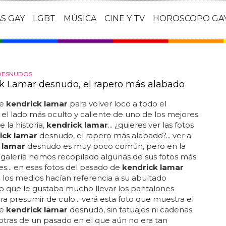
AS GAY
LGBT
MÚSICA
CINE Y TV
HOROSCOPO GA
DESNUDOS
k Lamar desnudo, el rapero más alabado
ne
kendrick lamar
para volver loco a todo el
 el lado más oculto y caliente de uno de los mejores
 la historia,
kendrick lamar
... ¿quieres ver las fotos
ick lamar
desnudo, el rapero más alabado?... ver a
 lamar
desnudo es muy poco común, pero en la
 galería hemos recopilado algunas de sus fotos más
s... en esas fotos del pasado de
kendrick lamar
 los medios hacían referencia a su abultado
o que le gustaba mucho llevar los pantalones
ra presumir de culo... verá esta foto que muestra el
de
kendrick lamar
desnudo, sin tatuajes ni cadenas
 otras de un pasado en el que aún no era tan