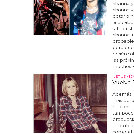
rihanna 
rihanna 
petar o n
la colabor
si te gust
rihanna,
probablem
pero que 
recién sa
las próxi
muchos ar
'LET US MO
Vuelve 
Además,
más puro 
no conseg
tampoco l
producció
de éxito 
comparti