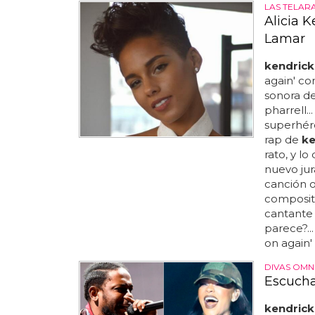
LAS TELARA
Alicia K
Lamar
kendrick
again' c
sonora de
pharrell..
superhéro
rap de
ke
rato, y l
nuevo jur
canción o
composito
cantante 
parece?...
on again' 
DIVAS OMN
Escucha
kendrick