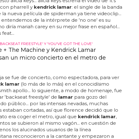
to alicia keys... alicia keys estrena el vídeo de 'it's
 con pharrell y
kendrick lamar
: el single de la banda
 la nueva película de spiderman ya tiene videoclip...
 entendemos de la intérprete de 'no one' es su
o diría mariah carey en su mejor frase en español...
 feat...
ACKSEAT FREESTYLE' Y 'YOU'VE GOT THE LOVE'
e + The Machine y Kendrick Lamar
san un micro concierto en el metro de
oja se fue de concierto, como espectadora, para ver
ck lamar
(lo más de lo más) en el conocidísimo
th apollo... lo siguiente, a modo de homenaje, fue
ar 'backseat freestyle' de
lamar
para gozo del
do público... por las intensas nevadas, muchas
s estaban cortadas, así que florence decidió que lo
to era coger el metro, igual que
kendrick lamar
,
untos se subieron al mismo vagón... en cuestión de
nos los alucinados usuarios de la línea
itana reconocieron a la cantante y empezaron a