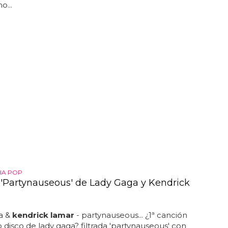
o...
IA POP
a 'Partynauseous' de Lady Gaga y Kendrick
a &
kendrick lamar
- partynauseous... ¿1ª canción
 disco de lady gaga? filtrada 'partynauseous' con