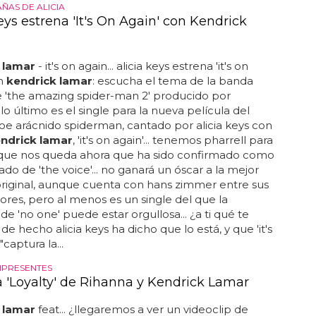
ÑAS DE ALICIA
eys estrena 'It's On Again' con Kendrick
 lamar
- it's on again... alicia keys estrena 'it's on
on
kendrick lamar
: escucha el tema de la banda
 'the amazing spider-man 2' producido por
. lo último es el single para la nueva película del
e arácnido spiderman, cantado por alicia keys con
ndrick lamar
, 'it's on again'... tenemos pharrell para
o que nos queda ahora que ha sido confirmado como
ado de 'the voice'... no ganará un óscar a la mejor
riginal, aunque cuenta con hans zimmer entre sus
res, pero al menos es un single del que la
de 'no one' puede estar orgullosa... ¿a ti qué te
 de hecho alicia keys ha dicho que lo está, y que 'it's
"captura la...
IPRESENTES
 'Loyalty' de Rihanna y Kendrick Lamar
 lamar
feat... ¿llegaremos a ver un videoclip de