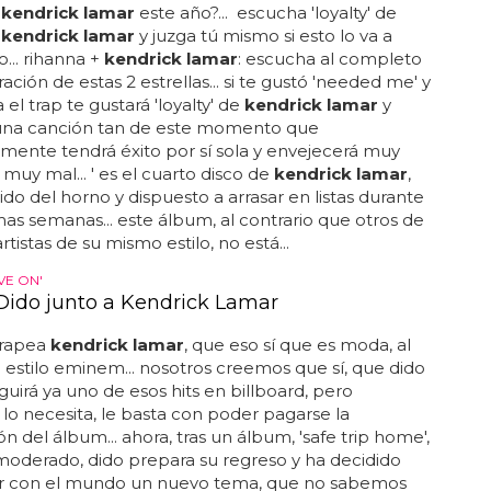
y
kendrick lamar
este año?... escucha 'loyalty' de
y
kendrick lamar
y juzga tú mismo si esto lo va a
o... rihanna +
kendrick lamar
: escucha al completo
ación de estas 2 estrellas... si te gustó 'needed me' y
a el trap te gustará 'loyalty' de
kendrick lamar
y
 una canción tan de este momento que
ente tendrá éxito por sí sola y envejecerá muy
muy mal... ' es el cuarto disco de
kendrick lamar
,
lido del horno y dispuesto a arrasar en listas durante
mas semanas... este álbum, al contrario que otros de
tistas de su mismo estilo, no está...
VE ON'
Dido junto a Kendrick Lamar
 rapea
kendrick lamar
, que eso sí que es moda, al
estilo eminem... nosotros creemos que sí, que dido
uirá ya uno de esos hits en billboard, pero
o necesita, le basta con poder pagarse la
n del álbum... ahora, tras un álbum, 'safe trip home',
moderado, dido prepara su regreso y ha decidido
r con el mundo un nuevo tema, que no sabemos