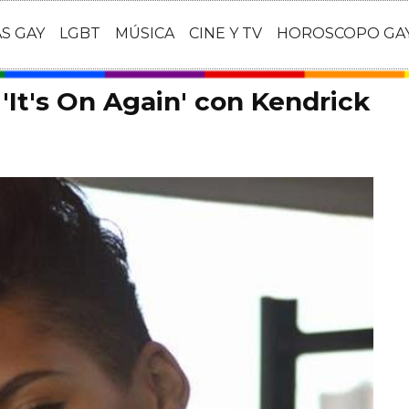
AS GAY
LGBT
MÚSICA
CINE Y TV
HOROSCOPO GA
 'It's On Again' con Kendrick