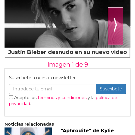
⟩
Justin Bieber desnudo en su nuevo vídeo
Imagen 1 de
9
Suscribete a nuestra newsletter:
Suscribete
Acepto los
terminos y condiciones
y la
política de
privacidad
.
Noticias relacionadas
"Aphrodite" de Kylie