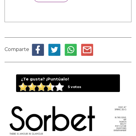
Comparte
¿Te gusta? ¡Puntúalo!
5
votos