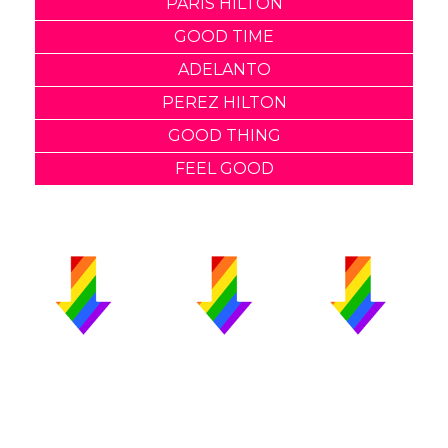
PARIS HILTON
GOOD TIME
ADELANTO
PEREZ HILTON
GOOD THING
FEEL GOOD