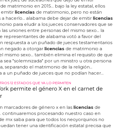
de matrimonio en 2015... bajo la ley estatal, ellos
 emitir
licencias
de matrimonio, pero no están
 a hacerlo... alabama debe dejar de emitir
licencias
onio para eludir a los jueces conservadores que se
las uniones entre personas del mismo sexo... la
e representantes de alabama votó a favor del
n respuesta a un puñado de jueces testamentarios
an negado a otorgar
licencias
de matrimonio a
el mismo sexo... también elimina el requisito de que
a sea "solemnizada" por un ministro u otra persona
da, separando el matrimonio de la religión...
 a un puñado de jueces que no podían hacer...
TROS 12 ESTADOS QUE YA LO PERMITEN
ork permite el género X en el carnet de
r
en marcadores de género x en las
licencias
de
... continuaremos procesando nuestro caso en
e mx saba para que todos los neoyorquinos no
puedan tener una identificación estatal precisa que