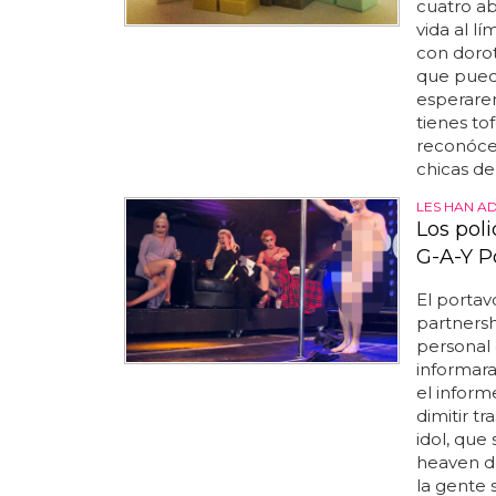
cuatro ab
vida al l
con dorot
que puede
esperarem
tienes tof
reconócel
chicas de 
LES HAN A
Los pol
G-A-Y P
El portav
partnersh
personal 
informara
el informe
dimitir tr
idol, que
heaven de
la gente