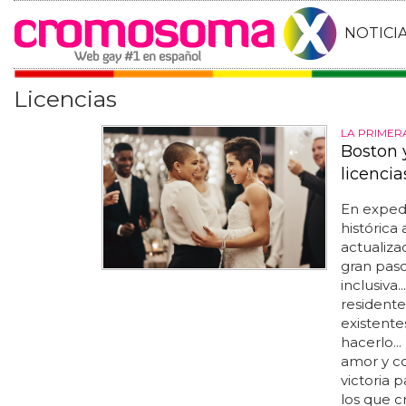
NOTICI
Licencias
LA PRIMER
Boston 
licenci
En exped
histórica
actualiza
gran pas
inclusiva
resident
existent
hacerlo..
amor y co
victoria 
los que c