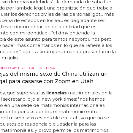
 sin demoras indebidas"... la demanda de saba fue
a por lambda legal, una organización que trabaja
urar los derechos civiles de las personas lgbt... más
cena de estados en los ee... es degradante ser
 llevar documentación de identidad que es
ente con mi identidad... "el dmv entiende la
ia de este asunto para tantos neoyorquinos pero
hacer más comentarios en lo que se refiere a los
endientes", dijo lisa koumjian... cuando presentaron la
n julio...
NIO GAY ES ILEGAL EN CHINA
ejas del mismo sexo de China utilizan un
egal para casarse con Zoom en Utah
ey, que supervisa las
licencias
matrimoniales en la
el secretario, dijo al new york times: "nos hemos
o en una sede de matrimonios internacionales
mente por accidente... el matrimonio entre
del mismo sexo es posible en utah, ya que no se
quisitos de residencia o ciudadanía para las
matrimoniales, y provo permite los matrimonios