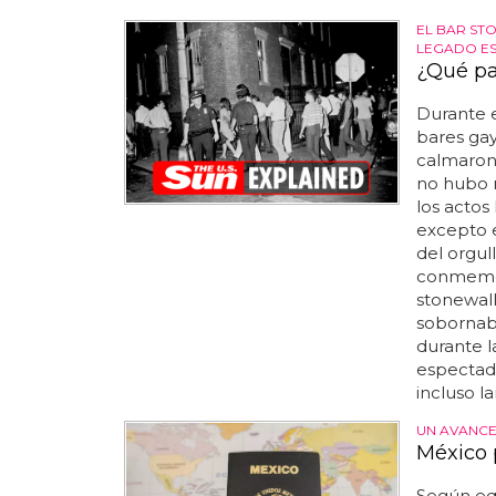
EL BAR STO
LEGADO E
¿Qué pa
Durante e
bares gay
calmaron 
no hubo m
los actos
excepto en
del orgul
conmemora
stonewall
sobornaba
durante l
espectado
incluso la
UN AVANCE
México 
Según equ