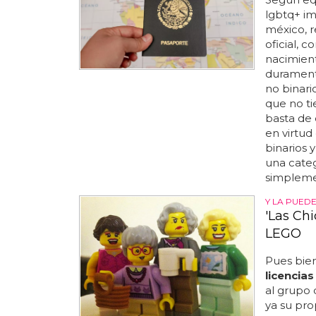
lgbtq+ im
méxico, 
oficial, 
nacimient
duramente
no binari
que no tie
basta de d
en virtud
binarios 
una categ
simplemen
Y LA PUED
'Las Chi
LEGO
Pues bien
licencias
al grupo 
ya su prop