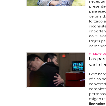
necesitan
presentad
para aseg
de una do
forzado a
inconsist
importanc
no puede 
litigios p
demanda e
EL MATRIMO
Las par
vacío l
Bert harv
oficina d
convertid
completa
personas 
exigen re
licencias