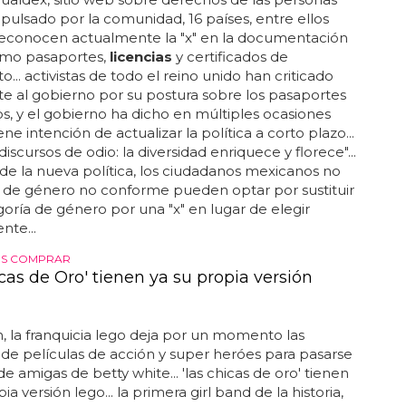
pulsado por la comunidad, 16 países, entre ellos
reconocen actualmente la "x" en la documentación
como pasaportes,
licencias
y certificados de
o... activistas de todo el reino unido han criticado
 al gobierno por su postura sobre los pasaportes
os, y el gobierno ha dicho en múltiples ocasiones
ne intención de actualizar la política a corto plazo...
iscursos de odio: la diversidad enriquece y florece"...
 de la nueva política, los ciudadanos mexicanos no
y de género no conforme pueden optar por sustituir
oría de género por una "x" en lugar de elegir
te...
ES COMPRAR
cas de Oro' tienen ya su propia versión
, la franquicia lego deja por un momento las
de películas de acción y super heróes para pasarse
de amigas de betty white... 'las chicas de oro' tienen
ia versión lego... la primera girl band de la historia,