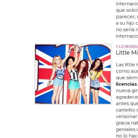
internaci
que solici
parecer, 
a su hijo
no sería 
internacio
Y LO BORD
Little M
Las littl
como aún 
que siem
licencias
nueva gir
agradecem
antes que
cartelito 
versionar 
gracia na
geniales
no lo hac