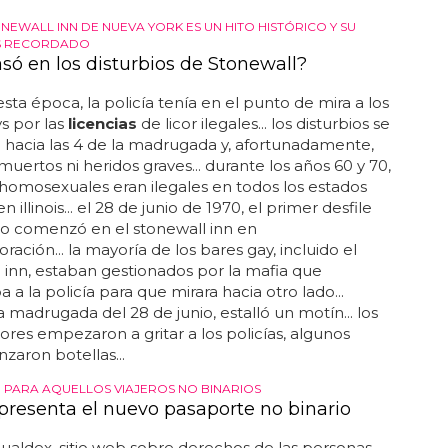
NEWALL INN DE NUEVA YORK ES UN HITO HISTÓRICO Y SU
S RECORDADO
só en los disturbios de Stonewall?
sta época, la policía tenía en el punto de mira a los
s por las
licencias
de licor ilegales... los disturbios se
hacia las 4 de la madrugada y, afortunadamente,
uertos ni heridos graves... durante los años 60 y 70,
 homosexuales eran ilegales en todos los estados
 illinois... el 28 de junio de 1970, el primer desfile
lo comenzó en el stonewall inn en
ción... la mayoría de los bares gay, incluido el
 inn, estaban gestionados por la mafia que
 a la policía para que mirara hacia otro lado...
a madrugada del 28 de junio, estalló un motín... los
res empezaron a gritar a los policías, algunos
nzaron botellas...
 PARA AQUELLOS VIAJEROS NO BINARIOS
presenta el nuevo pasaporte no binario
aldex, sitio web sobre derechos de las personas