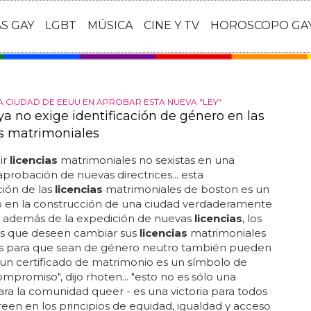
AS GAY
LGBT
MÚSICA
CINE Y TV
HOROSCOPO GA
A CIUDAD DE EEUU EN APROBAR ESTA NUEVA "LEY"
ya no exige identificación de género en las
as matrimoniales
ir
licencias
matrimoniales no sexistas en una
 aprobación de nuevas directrices... esta
ción de las
licencias
matrimoniales de boston es un
o en la construcción de una ciudad verdaderamente
... además de la expedición de nuevas
licencias
, los
es que deseen cambiar sus
licencias
matrimoniales
es para que sean de género neutro también pueden
. un certificado de matrimonio es un símbolo de
mpromiso", dijo rhoten... "esto no es sólo una
para la comunidad queer - es una victoria para todos
reen en los principios de equidad, igualdad y acceso