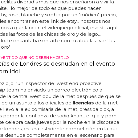
uelitas divertidísimas que nos enseñaron a vivir la
ímite... lo mejor de todo es que puedes hacer
hy, rose, blanche y sophia por un "módico" precio,
s encontrar en este link de etsy... nosotros nos
os a que lancen el videojuego oficial, eso sí... aquí
das las fotos de las chicas de oro y de lego...
o: te encantaba sentarte con tu abuela a ver 'las
oro'...
DVERTIDO QUE NO DEBEN HACERLO
icías de Londres se desnudan en el evento
orn Idol
oz dijo: "un inspector del west end proactive
ip team ha enviado un correo electrónico al
de la central west bcu de la met después de que se
 de un asunto a los oficiales de
licencias
de la met...
 llevó a la ex comisaria de la met, cressida dick, a
as perder la confianza de sadiq khan... el g-a-y porn
 se celebra cada jueves por la noche en la discoteca
 londres, es una estridente competición en la que
 se desnuda completamente en el escenario para