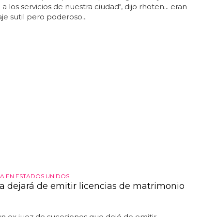
o a los servicios de nuestra ciudad", dijo rhoten... eran
e sutil pero poderoso...
 EN ESTADOS UNIDOS
 dejará de emitir licencias de matrimonio
un ex juez de sucesiones que dejó de emitir