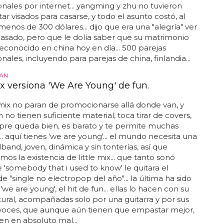
onales por internet... yangming y zhu no tuvieron
tar visados para casarse, y todo el asunto costó, al
menos de 300 dólares... dijo que era una "alegría" ver
 casado, pero que le dolía saber que su matrimonio
reconocido en china hoy en día... 500 parejas
nales, incluyendo para parejas de china, finlandia...
AN
ix versiona 'We Are Young' de fun.
e mix no paran de promocionarse allá donde van, y
no tienen suficiente material, toca tirar de covers,
pre queda bien, es barato y te permite muchas
... aquí tienes 'we are young'... el mundo necesita una
lband, joven, dinámica y sin tonterías, así que
os la existencia de little mix... que tanto sonó
 'somebody that i used to know' le quitara el
de "single no electropop del año"... la última ha sido
'we are young', el hit de fun... ellas lo hacen con su
tural, acompañadas solo por una guitarra y por sus
 voces, que aunque aún tienen que empastar mejor,
en en absoluto mal...