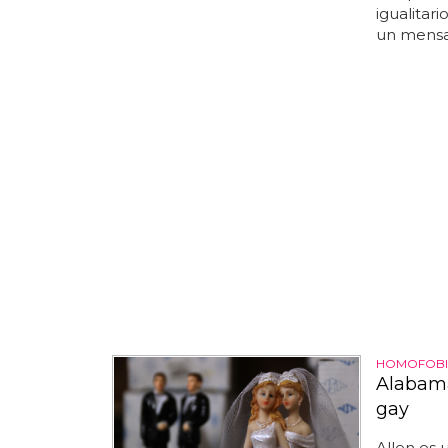
igualitari
un mensaj
HOMOFOBIA
Alabama
gay
Allen es 