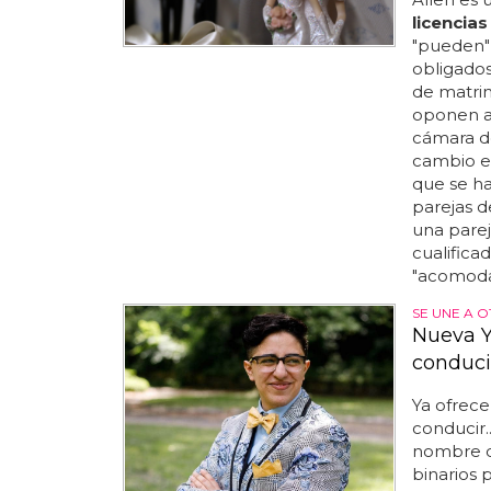
licencias
"pueden"
obligados
de matrim
oponen a 
cámara d
cambio e
que se h
parejas d
una parej
cualifica
"acomoda
SE UNE A O
Nueva Y
conduci
Ya ofrec
conducir
nombre d
binarios 