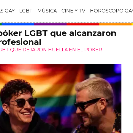
AS GAY
LGBT
MÚSICA
CINE Y TV
HOROSCOPO GA
 póker LGBT que alcanzaron
rofesional
LGBT QUE DEJARON HUELLA EN EL PÓKER