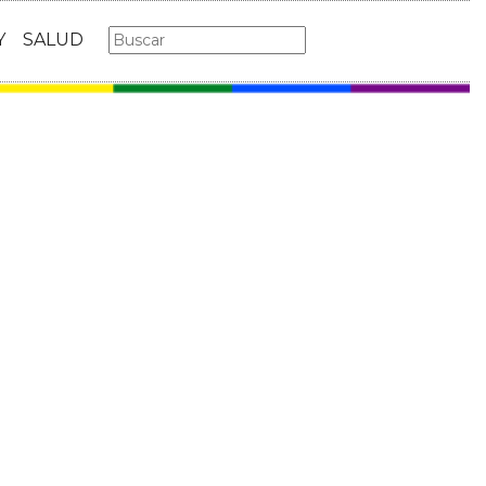
Y
SALUD