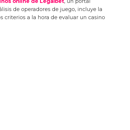
inos online de Legalbet
, un portal
lisis de operadores de juego, incluye la
 criterios a la hora de evaluar un casino
 para universitarios entusiastas del
 un personaje del juego Overwatch
taformas, sino de personas. Entre 2008 y
ente LGBT ganaron brazaletes de la World
ieron un hueco en la élite del circuito
on Somerville y Ryan Laplante. Estas son sus