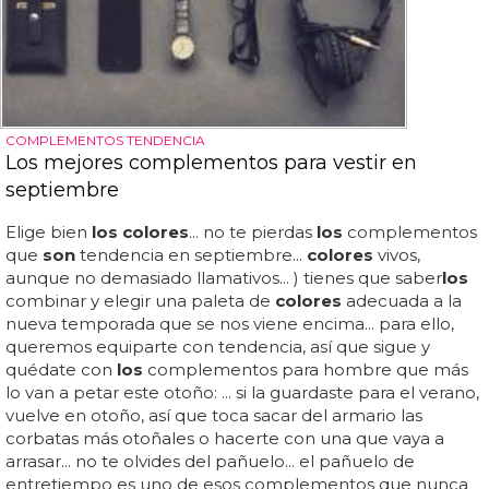
COMPLEMENTOS TENDENCIA
Los mejores complementos para vestir en
septiembre
Elige bien
los colores
... no te pierdas
los
complementos
que
son
tendencia en septiembre...
colores
vivos,
aunque no demasiado llamativos... ) tienes que saber
los
combinar y elegir una paleta de
colores
adecuada a la
nueva temporada que se nos viene encima... para ello,
queremos equiparte con tendencia, así que sigue y
quédate con
los
complementos para hombre que más
lo van a petar este otoño: ... si la guardaste para el verano,
vuelve en otoño, así que toca sacar del armario las
corbatas más otoñales o hacerte con una que vaya a
arrasar... no te olvides del pañuelo... el pañuelo de
entretiempo es uno de esos complementos que nunca