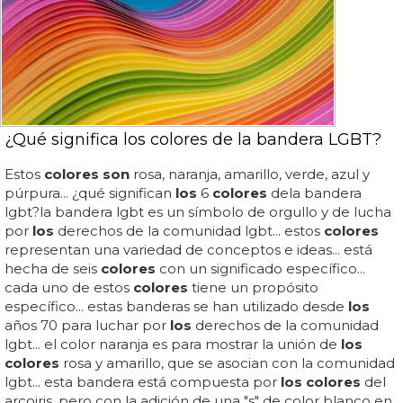
¿Qué significa los colores de la bandera LGBT?
Estos
colores son
rosa, naranja, amarillo, verde, azul y
púrpura... ¿qué significan
los
6
colores
dela bandera
lgbt?la bandera lgbt es un símbolo de orgullo y de lucha
por
los
derechos de la comunidad lgbt... estos
colores
representan una variedad de conceptos e ideas... está
hecha de seis
colores
con un significado específico...
cada uno de estos
colores
tiene un propósito
específico... estas banderas se han utilizado desde
los
años 70 para luchar por
los
derechos de la comunidad
lgbt... el color naranja es para mostrar la unión de
los
colores
rosa y amarillo, que se asocian con la comunidad
lgbt... esta bandera está compuesta por
los colores
del
arcoiris, pero con la adición de una "s" de color blanco en