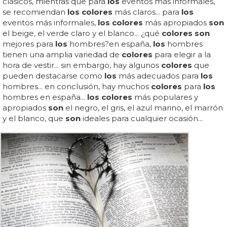
clásicos, mientras que para
los
eventos más informales,
se recomiendan
los colores
más claros... para
los
eventos más informales,
los colores
más apropiados
son
el beige, el verde claro y el blanco... ¿qué
colores son
mejores para
los
hombres?en españa,
los
hombres
tienen una amplia variedad de
colores
para elegir a la
hora de vestir... sin embargo, hay algunos
colores
que
pueden destacarse como
los
más adecuados para
los
hombres... en conclusión, hay muchos
colores
para
los
hombres en españa...
los colores
más populares y
apropiados
son
el negro, el gris, el azul marino, el marrón
y el blanco, que
son
ideales para cualquier ocasión...