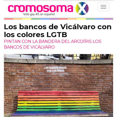
Toggle
navigat
Los bancos de Vicálvaro con
los colores LGTB
PINTAN CON LA BANDERA DEL ARCOÍRIS LOS
BANCOS DE VICÁLVARO