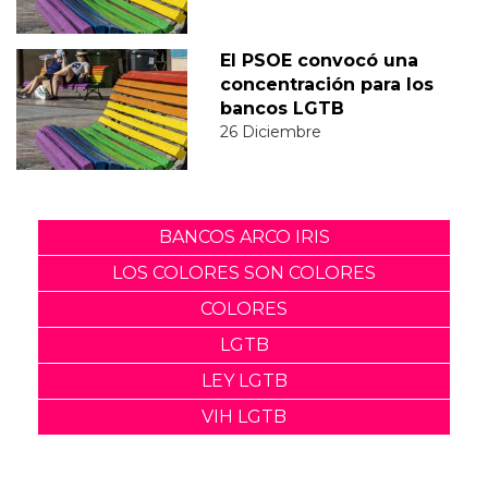
El PSOE convocó una
concentración para los
bancos LGTB
26 Diciembre
BANCOS ARCO IRIS
LOS COLORES SON COLORES
COLORES
LGTB
LEY LGTB
VIH LGTB