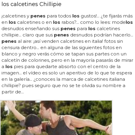
los calcetines Chillipie
¡calcetines y
penes
para todos
los
gustos!... ¿te fijarás más
en
los
calcetines o en
los
rabos?... como lo lees: mode
los
desnudos enseñando sus
penes
para
los
calcetines
chillipie... claro que sus
penes
desnudos podrían hacerlo...
penes
al aire: ¡así venden calcetines en italia! fotos sin
censura dentro... en alguna de las siguientes fotos en
blanco y negro verás cómo se tapan sus partes con un
calcetín de colorines, pero en la mayoría pasarás de mirar
a
los
pies para quedarte absorto con el centro de la
imagen... el vídeo es solo un aperitivo de lo que te espera
en la galería... ¿conoces la marca de calcetines italiana
chillipie? pues seguro que no se te olvida su nombre a
partir de...