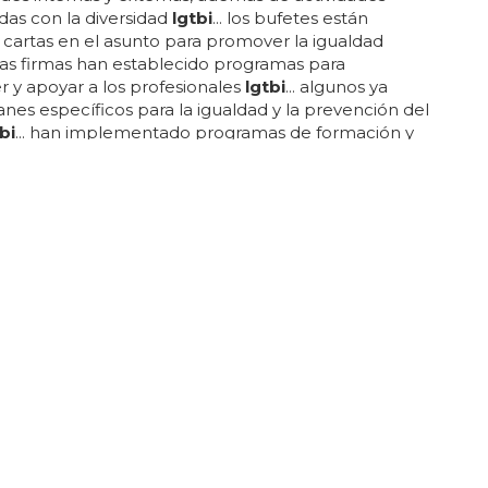
das con la diversidad
lgtbi
... los bufetes están
artas en el asunto para promover la igualdad
otras firmas han establecido programas para
 y apoyar a los profesionales
lgtbi
... algunos ya
anes específicos para la igualdad y la prevención del
bi
... han implementado programas de formación y
zación, políticas de inclusión y colaboraciones con
ones
lgtbi
... en resumen, los bufetes están dando
ortantes hacia la inclusión y la igualdad
lgtbi
...
que todos en la empresa puedan reconocer y
el acoso contra el colectivo
lgtbi
... el estudio de ugt
uestra que muchos trabajadores...
E REÚNE CON EL COLECTIVO LGTBI
se justifica antes los colectivos LGTBI
es pasado le toco con el colectivo
lgtbi
en un local
o de chueca... el presidente en funciones ha lanzado
so político ante los colectivos
lgtbi
con los que se
o a puerta cerrada... su discurso fue claramente a
las organizaciones que han participado en esta
muchas de ellas próximas a la izquierda,