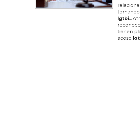
relaciona
tomando c
lgtbi
... 
reconocer
tienen pl
acoso
lgt
sensibili
asociaci
pasos imp
quieren 
prevenir 
de 2023 m
SÁNCHEZ S
Sánchez 
Este mart
del barri
un discur
ha reunid
favor de 
reunión, 