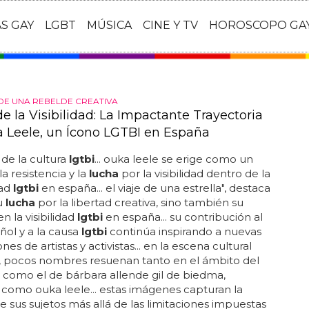
AS GAY
LGBT
MÚSICA
CINE Y TV
HOROSCOPO GA
DE UNA REBELDE CREATIVA
de la Visibilidad: La Impactante Trayectoria
 Leele, un Ícono LGTBI en España
de la cultura
lgtbi
... ouka leele se erige como un
a resistencia y la
lucha
por la visibilidad dentro de la
ad
lgtbi
en españa... el viaje de una estrella", destaca
u
lucha
por la libertad creativa, sino también su
n la visibilidad
lgtbi
en españa... su contribución al
ñol y a la causa
lgtbi
continúa inspirando a nuevas
es de artistas y activistas... en la escena cultural
, pocos nombres resuenan tanto en el ámbito del
como el de bárbara allende gil de biedma,
como ouka leele... estas imágenes capturan la
e sus sujetos más allá de las limitaciones impuestas