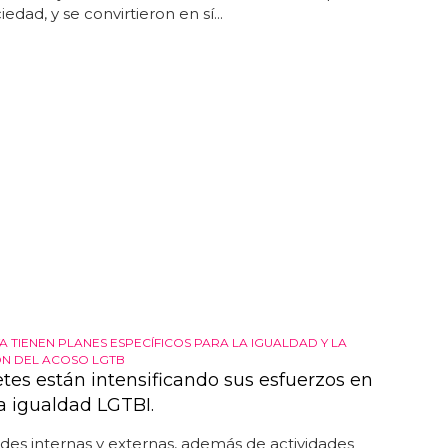
iedad, y se convirtieron en sí...
A TIENEN PLANES ESPECÍFICOS PARA LA IGUALDAD Y LA
N DEL ACOSO LGTB
etes están intensificando sus esfuerzos en
la igualdad LGTBI.
des internas y externas, además de actividades