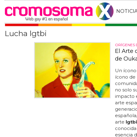
NOTICI
Lucha lgtbi
ORÍGENES 
El Arte 
de Ouka
Un ícono 
ícono de l
comunid
no solo s
impacto e
arte espa
generacion
española
arte
lgtbi
conocida 
esencia d