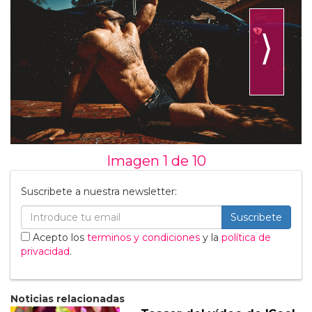
⟩
Imagen 1 de
10
Suscribete a nuestra newsletter:
Suscribete
Acepto los
terminos y condiciones
y la
política de
privacidad
.
Noticias relacionadas