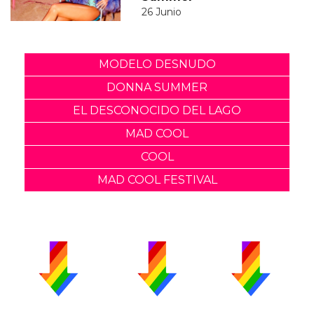
26 Junio
MODELO DESNUDO
DONNA SUMMER
EL DESCONOCIDO DEL LAGO
MAD COOL
COOL
MAD COOL FESTIVAL