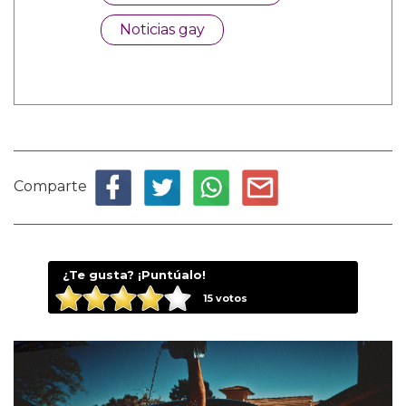
Noticias gay
Comparte
¿Te gusta? ¡Puntúalo!
15
votos