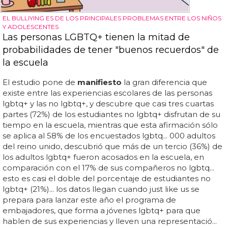
EL BULLIYING ES DE LOS PRINCIPALES PROBLEMAS ENTRE LOS NIÑOS
Y ADOLESCENTES
Las personas LGBTQ+ tienen la mitad de
probabilidades de tener "buenos recuerdos" de
la escuela
El estudio pone de
manifiesto
la gran diferencia que
existe entre las experiencias escolares de las personas
lgbtq+ y las no lgbtq+, y descubre que casi tres cuartas
partes (72%) de los estudiantes no lgbtq+ disfrutan de su
tiempo en la escuela, mientras que esta afirmación sólo
se aplica al 58% de los encuestados lgbtq... 000 adultos
del reino unido, descubrió que más de un tercio (36%) de
los adultos lgbtq+ fueron acosados en la escuela, en
comparación con el 17% de sus compañeros no lgbtq...
esto es casi el doble del porcentaje de estudiantes no
lgbtq+ (21%)... los datos llegan cuando just like us se
prepara para lanzar este año el programa de
embajadores, que forma a jóvenes lgbtq+ para que
hablen de sus experiencias y lleven una representació...