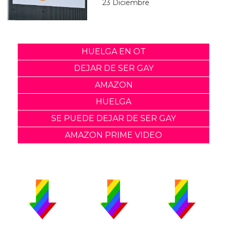
23 Diciembre
HUELGA EN OT
DEJAR DE SER GAY
AMAZON
HUELGA
SE PUEDE DEJAR DE SER GAY
AMAZON PRIME VIDEO