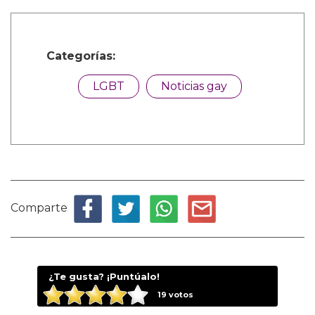
Categorías:
LGBT
Noticias gay
Comparte
¿Te gusta? ¡Puntúalo!
19
votos