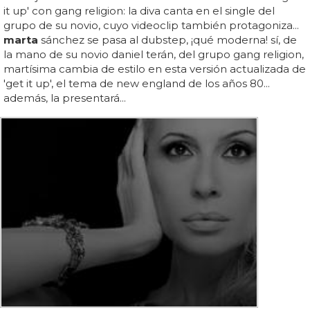
it up' con gang religion: la diva canta en el single del
grupo de su novio, cuyo videoclip también protagoniza...
marta
sánchez se pasa al dubstep, ¡qué moderna! sí, de
la mano de su novio daniel terán, del grupo gang religion,
martísima cambia de estilo en esta versión actualizada de
'get it up', el tema de new england de los años 80...
además, la presentará...