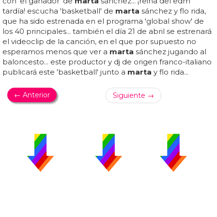
con 'el ganador' de
marta
sánchez... ¡reina del edm
tardía! escucha 'basketball' de
marta
sánchez y flo rida,
que ha sido estrenada en el programa 'global show' de
los 40 principales... también el día 21 de abril se estrenará
el videoclip de la canción, en el que por supuesto no
esperamos menos que ver a
marta
sánchez jugando al
baloncesto... este productor y dj de origen franco-italiano
publicará este 'basketball' junto a
marta
y flo rida...
← Anterior
Siguiente →