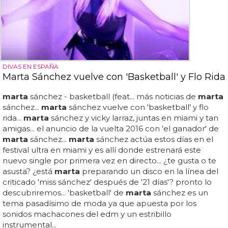
DIVAS EN ESPAÑA
Marta Sánchez vuelve con 'Basketball' y Flo Rida
marta
sánchez - basketball (feat... más noticias de
marta
sánchez...
marta
sánchez vuelve con 'basketball' y flo
rida...
marta
sánchez y vicky larraz, juntas en miami y tan
amigas... el anuncio de la vuelta 2016 con 'el ganador' de
marta
sánchez...
marta
sánchez actúa estos días en el
festival ultra en miami y es allí donde estrenará este
nuevo single por primera vez en directo... ¿te gusta o te
asusta? ¿está
marta
preparando un disco en la línea del
criticado 'miss sánchez' después de '21 días'? pronto lo
descubriremos... 'basketball' de
marta
sánchez es un
tema pasadísimo de moda ya que apuesta por los
sonidos machacones del edm y un estribillo
instrumental...