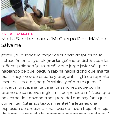
Y SE QUEDA MUERTA
Marta Sánchez canta 'Mi Cuerpo Pide Más' en
Sálvame
¡terelu, tú puedes! lo mejor es cuando después de la
actuación en playback (
marta
, ¿cómo pudiste?), con las
señoras pidiendo "¡otra, otra!", viene jorge javier vázquez
hablando de que joaquín sabina había dicho que
marta
era la mejor voz de españa y pregunta: - ¿tú de repente
escuchas esto de joaquín sabina y cómo te quedas? -
¡muerta! brava,
marta
...
marta
sánchez sigue con la
promo de su nuevo single 'mi cuerpo pide más', ese que
no acaba de convencernos pero del que hay fans que
comentan (citamos textualmente) "la letra es una
explosión de erotismo, una lluvia de razón bajo el influjo
del impulso carnal y la tormenta interminable del alma"...