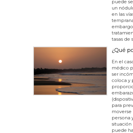
puede se
un nódulo
en las vía
tempranam
embargo, 
tratamie
tasas de 
¿Qué po
En el cas
médico pa
ser incóm
coloca y 
proporcio
embarazo.
(disposit
para prev
moverse d
persona y
situación 
puede hab