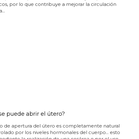
os, por lo que contribuye a mejorar la circulación
...
e puede abrir el útero?
so de apertura del útero es completamente natural
rolado por los niveles hormonales del cuerpo... esto
mediante la realización de una cesárea o por el uso