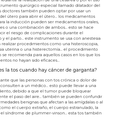
trumento quirúrgico especial llamado dilatador del
los doctores también pueden optar por usar un
 del útero para abrir el útero... los medicamentos
ara la inducción pueden ser medicamentos orales,
es o una combinación de ambos... esto se hace
cir el riesgo de complicaciones durante el
y el parto... este instrumento se usa con anestesia
a realizar procedimientos como una histeroscopia,
ia uterina o una histerectomía... el procedimiento
o se recomienda para aquellos casos en los que los
tos no hayan sido eficaces...
s la tos cuando hay cáncer de garganta?
ante que las personas con tos crónica o dolor de
consulten a un médico... esto puede llevar a una
aliento, debido a que el tumor puede bloquear
nte el paso del aire... también se pueden confundir
rmedades benignas que afectan a las amígdalas o al
como el cuerpo extraño, el cuerpo estranulado, la
o el síndrome de plummer-vinson... esta tos también