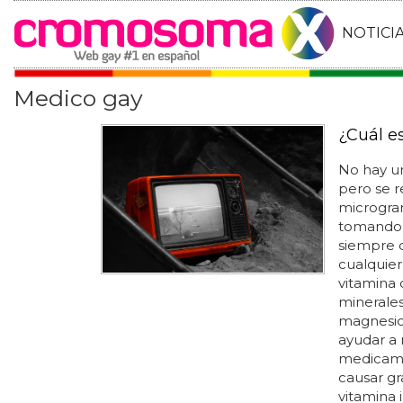
NOTICI
Medico gay
¿Cuál es
No hay un
pero se r
microgram
tomando a
siempre 
cualquier
vitamina 
minerales 
magnesio
ayudar a 
medicame
causar gr
vitamina 