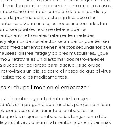
e tome tan pronto se recuerde, pero en otros casos,
 necesario omitir por completo la dosis perdida y
sta la próxima dosis... esto significa que si los
tos se olvidan un día, es necesario tomarlos tan
mo sea posible... esto se debe a que los
ntos antirretrovirales tratan enfermedades
as y algunos de sus efectos secundarios pueden ser
 estos medicamentos tienen efectos secundarios que
náuseas, diarrea, fatiga y dolores musculares... ¿qué
omo 2 retrovirales un día?tomar dos retrovirales el
 puede ser peligroso para la salud... si se olvida
retrovirales un día, se corre el riesgo de que el virus
 resistente a los medicamentos...
sa si chupo limón en el embarazo?
 si el hombre eyacula dentro de la mujer
da?es una pregunta que muchas parejas se hacen
relaciones sexuales durante el embarazo... es
te que las mujeres embarazadas tengan una dieta
da y nutritiva... consumir alimentos ricos en vitaminas