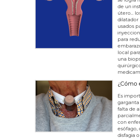
de un ins
útero... 
dilatador
usados p
inyeccion
para redu
embarazo 
local par
una biops
quirúrgic
medicamen
¿Cómo e
Es import
garganta 
falta de 
parcialme
con enfe
esófago, 
disfagia 