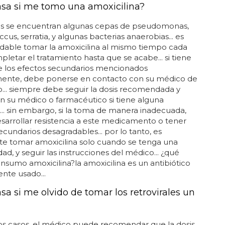
sa si me tomo una amoxicilina?
las se encuentran algunas cepas de pseudomonas,
cus, serratia, y algunas bacterias anaerobias... es
able tomar la amoxicilina al mismo tiempo cada
mpletar el tratamiento hasta que se acabe... si tiene
e los efectos secundarios mencionados
mente, debe ponerse en contacto con su médico de
... siempre debe seguir la dosis recomendada y
n su médico o farmacéutico si tiene alguna
.. sin embargo, si la toma de manera inadecuada,
arrollar resistencia a este medicamento o tener
ecundarios desagradables... por lo tanto, es
te tomar amoxicilina solo cuando se tenga una
d, y seguir las instrucciones del médico... ¿qué
onsumo amoxicilina?la amoxicilina es un antibiótico
nte usado...
sa si me olvido de tomar los retrovirales un
os casos, el médico puede recomendar que la dosis