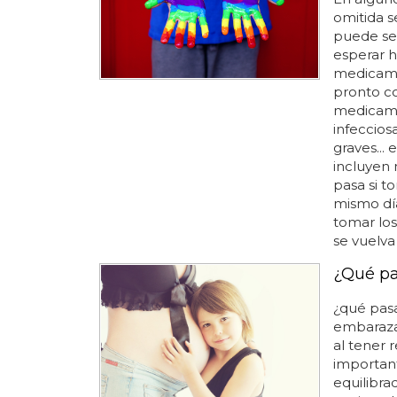
omitida s
puede ser
esperar ha
medicamen
pronto co
medicame
infeccios
graves...
incluyen 
pasa si t
mismo día
tomar los 
se vuelva
¿Qué pa
¿qué pasa
embaraza
al tener 
importan
equilibra