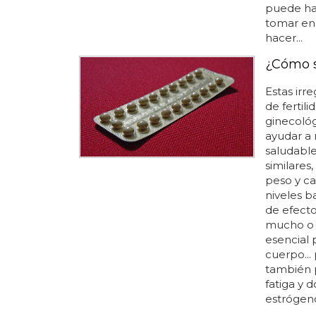
puede hac
tomar en
hacer...
¿Cómo s
Estas irr
de fertil
ginecológ
ayudar a 
saludable
similares
peso y ca
niveles b
de efecto
mucho o 
esencial 
cuerpo...
también 
fatiga y 
estrógeno