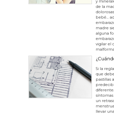
y mineral
de la mad
dolorosas
bebé... a
embarazo 
madre sie
alguna fo
embarazo.
vigilar el
malformac
¿Cuándo 
Si la reg
que debe 
pastillas
predecibl
diferente
síntomas 
un retras
menstrua
llevar un