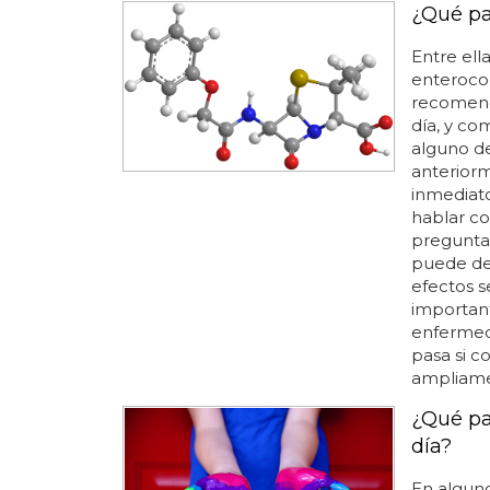
¿Qué pa
Entre el
enterococ
recomend
día, y co
alguno d
anterior
inmediato
hablar co
pregunta.
puede des
efectos s
importan
enfermeda
pasa si c
ampliame
¿Qué pa
día?
En algun