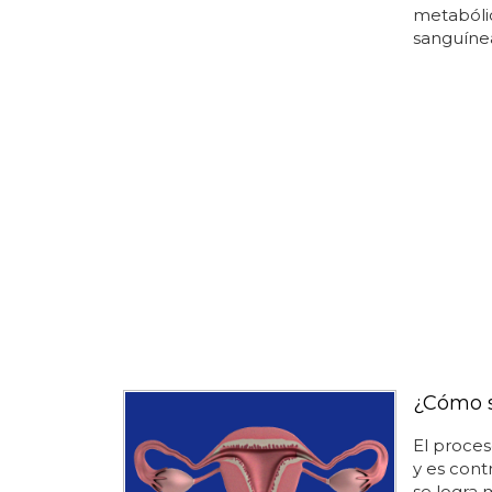
metabólic
sanguínea
¿Cómo s
El proce
y es cont
se logra 