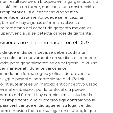
r un resultado de un bloqueo en la garganta, como
 linfático o un tumor, que causa una obstrucción
s respiratorias... si el cáncer se diagnostica
ente, el tratamiento puede ser eficaz... sin
también hay algunas diferencias clave... el
nto temprano del cáncer de garganta mejora las
supervivencia... si se detecta cáncer de garganta...
siciones no se deben hacer con el DIU?
o de que el diu se mueva, se debe acudir a un
ra colocarlo nuevamente en su sitio... esto puede
odo, pero generalmente no es peligroso... el diu se
permanece ahí durante varios años,
nando una forma segura y eficaz de prevenir el
.. ¿qué pasa si el hombre siente el diu?el diu
ivo intrauterino) es un método anticonceptivo usado
enir el embarazo... por lo tanto, el diu puede
entro del útero si hay cambios en la salud de la
 es importante que el médico siga controlando la
para verificar que el diu sigue en su lugar... el diu
erse movido fuera de su lugar en el útero, lo que