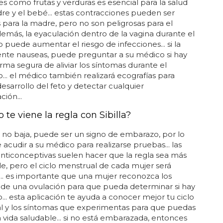
es como frutas y verduras es esencial para la salud
re y el bebé... estas contracciones pueden ser
 para la madre, pero no son peligrosas para el
demás, la eyaculación dentro de la vagina durante el
puede aumentar el riesgo de infecciones... si la
nte nauseas, puede preguntar a su médico si hay
rma segura de aliviar los síntomas durante el
.. el médico también realizará ecografías para
 desarrollo del feto y detectar cualquier
ión...
te viene la regla con Sibilla?
la no baja, puede ser un signo de embarazo, por lo
acudir a su médico para realizarse pruebas... las
 anticonceptivas suelen hacer que la regla sea más
e, pero el ciclo menstrual de cada mujer será
... es importante que una mujer reconozca los
de una ovulación para que pueda determinar si hay
o... esta aplicación te ayuda a conocer mejor tu ciclo
l y los síntomas que experimentas para que puedas
a vida saludable... si no está embarazada, entonces