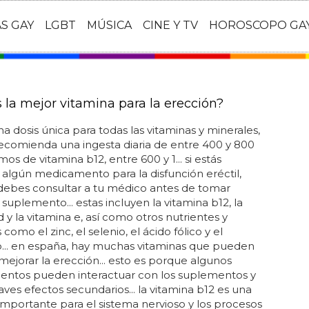
AS GAY
LGBT
MÚSICA
CINE Y TV
HOROSCOPO GA
 la mejor vitamina para la erección?
a dosis única para todas las vitaminas y minerales,
ecomienda una ingesta diaria de entre 400 y 800
os de vitamina b12, entre 600 y 1... si estás
lgún medicamento para la disfunción eréctil,
debes consultar a tu médico antes de tomar
 suplemento... estas incluyen la vitamina b12, la
d y la vitamina e, así como otros nutrientes y
como el zinc, el selenio, el ácido fólico y el
... en españa, hay muchas vitaminas que pueden
mejorar la erección... esto es porque algunos
ntos pueden interactuar con los suplementos y
aves efectos secundarios... la vitamina b12 es una
importante para el sistema nervioso y los procesos