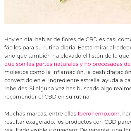
Hoy en día, hablar de flores de CBD es casi com
fáciles para su rutina diaria. Basta mirar alred
sino que también ha elevado el listón de lo que l
que son las partes naturales y no procesadas de
molestos como la inflamación, la deshidratación
convertido en el ingrediente estrella: ayuda a ca
rebeldes. Si alguna vez has buscado algo realme
recomendar el CBD en su rutina.
Muchas marcas, entre ellas
Iberohemp.com
, ha
resultar exagerado, los productos con CBD parec
resultado visible y duradero. De repente, una fó