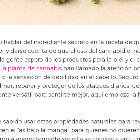
o hablar del ingrediente secreto en la receta de q
edor y darse cuenta de que el uso del cannabidiol 
a gente espera de los productos para la piel y el c
 la planta de cannabis
han llamado la atención po
 o la sensación de debilidad en el cabello. Segur
lmar, reparar y proteger de los ataques diarios, d
nte versátil para sentirte mejor, aquí empieza la 
n sabido usar estas propiedades naturales para re
en el “as bajo la manga” para quienes no quieren 
rmula aparentemente sencilla se convierte en tu me