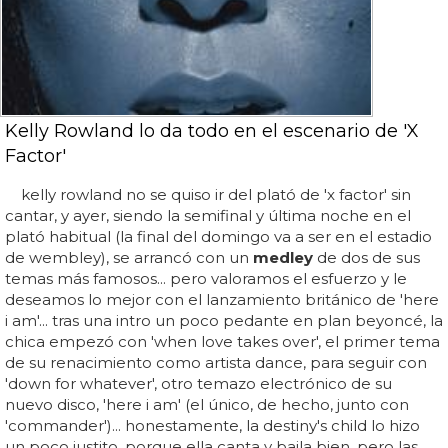
Kelly Rowland lo da todo en el escenario de 'X
Factor'
kelly rowland no se quiso ir del plató de 'x factor' sin
cantar, y ayer, siendo la semifinal y última noche en el
plató habitual (la final del domingo va a ser en el estadio
de wembley), se arrancó con un
medley
de dos de sus
temas más famosos... pero valoramos el esfuerzo y le
deseamos lo mejor con el lanzamiento británico de 'here
i am'... tras una intro un poco pedante en plan beyoncé, la
chica empezó con 'when love takes over', el primer tema
de su renacimiento como artista dance, para seguir con
'down for whatever', otro temazo electrónico de su
nuevo disco, 'here i am' (el único, de hecho, junto con
'commander')... honestamente, la destiny's child lo hizo
un poco justito, porque ella canta y baila bien, pero las