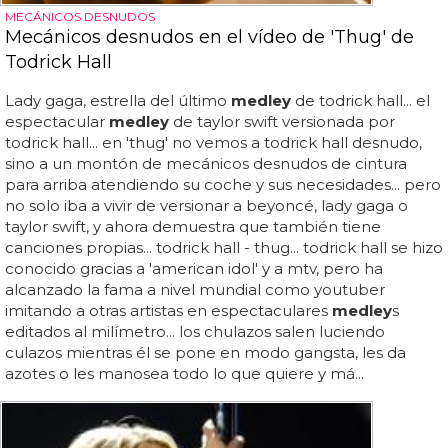
MECÁNICOS DESNUDOS
Mecánicos desnudos en el vídeo de 'Thug' de
Todrick Hall
Lady gaga, estrella del último
medley
de todrick hall... el
espectacular
medley
de taylor swift versionada por
todrick hall... en 'thug' no vemos a todrick hall desnudo,
sino a un montón de mecánicos desnudos de cintura
para arriba atendiendo su coche y sus necesidades... pero
no solo iba a vivir de versionar a beyoncé, lady gaga o
taylor swift, y ahora demuestra que también tiene
canciones propias... todrick hall - thug... todrick hall se hizo
conocido gracias a 'american idol' y a mtv, pero ha
alcanzado la fama a nivel mundial como youtuber
imitando a otras artistas en espectaculares
medley
s
editados al milímetro... los chulazos salen luciendo
culazos mientras él se pone en modo gangsta, les da
azotes o les manosea todo lo que quiere y má...