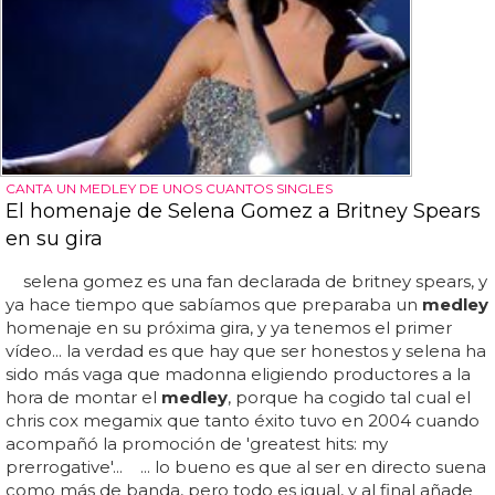
CANTA UN MEDLEY DE UNOS CUANTOS SINGLES
El homenaje de Selena Gomez a Britney Spears
en su gira
selena gomez es una fan declarada de britney spears, y
ya hace tiempo que sabíamos que preparaba un
medley
homenaje en su próxima gira, y ya tenemos el primer
vídeo... la verdad es que hay que ser honestos y selena ha
sido más vaga que madonna eligiendo productores a la
hora de montar el
medley
, porque ha cogido tal cual el
chris cox megamix que tanto éxito tuvo en 2004 cuando
acompañó la promoción de 'greatest hits: my
prerrogative'... ... lo bueno es que al ser en directo suena
como más de banda, pero todo es igual, y al final añade