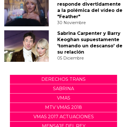
responde divertidamente
a la polémica del vídeo de
"Feather"
30 Noviembre
Sabrina Carpenter y Barry
Keoghan supuestamente
'tomando un descanso' de
su relación
05 Diciembre
DERECHOS TRANS
SABRINA
VMAS
MTV VMAS 2018
VMAS 2017 ACTUACIONES
MENSAJE DEL REY