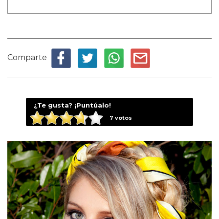
Comparte
¿Te gusta? ¡Puntúalo!
7
votos