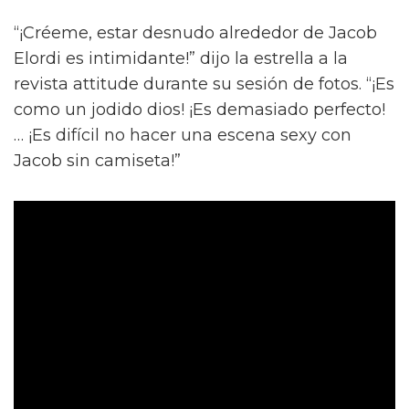
“¡Créeme, estar desnudo alrededor de Jacob
Elordi es intimidante!” dijo la estrella a la
revista attitude durante su sesión de fotos. “¡Es
como un jodido dios! ¡Es demasiado perfecto!
… ¡Es difícil no hacer una escena sexy con
Jacob sin camiseta!”