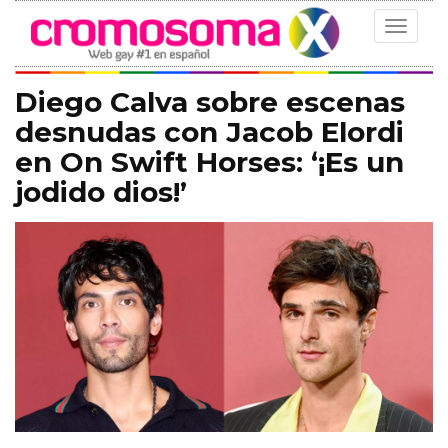
Toggle
navigat
Diego Calva sobre escenas
desnudas con Jacob Elordi
en On Swift Horses: ‘¡Es un
jodido dios!’