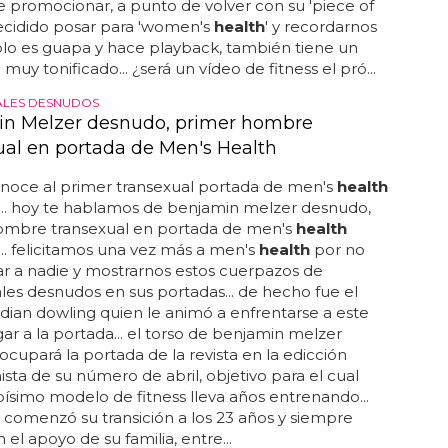
e promocionar, a punto de volver con su 'piece of
ecidido posar para 'women's
health
' y recordarnos
lo es guapa y hace playback, también tiene un
muy tonificado... ¿será un vídeo de fitness el pró...
ALES DESNUDOS
n Melzer desnudo, primer hombre
ual en portada de Men's Health
onoce al primer transexual portada de men's
health
... hoy te hablamos de benjamin melzer desnudo,
ombre transexual en portada de men's
health
.. felicitamos una vez más a men's
health
por no
ar a nadie y mostrarnos estos cuerpazos de
les desnudos en sus portadas... de hecho fue el
dian dowling quien le animó a enfrentarse a este
egar a la portada... el torso de benjamin melzer
cupará la portada de la revista en la edicción
ista de su número de abril, objetivo para el cual
ísimo modelo de fitness lleva años entrenando...
comenzó su transición a los 23 años y siempre
 el apoyo de su familia, entre...