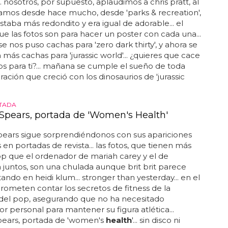
.. nosotros, por supuesto, aplaudimos a chris pratt, al
amos desde hace mucho, desde 'parks & recreation',
taba más redondito y era igual de adorable... el
ue las fotos son para hacer un poster con cada una...
e nos puso cachas para 'zero dark thirty', y ahora se
más cachas para 'jurassic world'... ¿quieres que cace
os para ti?... mañana se cumple el sueño de toda
ación que creció con los dinosaurios de 'jurassic
TADA
 Spears, portada de 'Women's Health'
pears sigue sorprendiéndonos con sus apariciones
 en portadas de revista... las fotos, que tienen más
p que el ordenador de mariah carey y el de
untos, son una chulada aunque brit brit parece
ando en heidi klum... stronger than yesterday... en el
prometen contar los secretos de fitness de la
 del pop, asegurando que no ha necesitado
r personal para mantener su figura atlética...
pears, portada de 'women's
health
'... sin disco ni