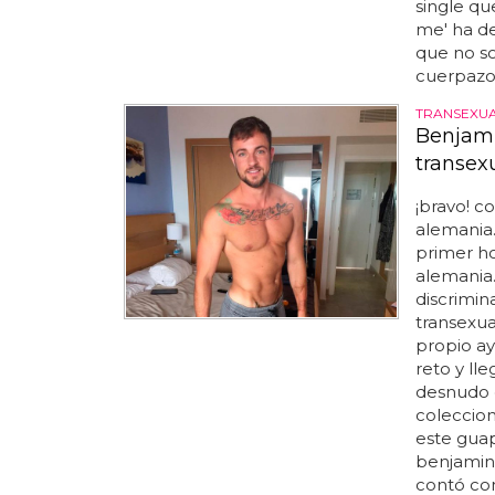
single qu
me' ha d
que no so
cuerpazo 
TRANSEXU
Benjami
transex
¡bravo! c
alemania
primer h
alemania.
discrimin
transexua
propio ay
reto y ll
desnudo o
coleccion
este guap
benjamin 
contó con