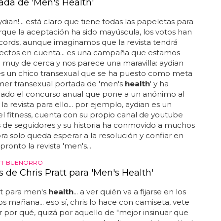
tada de 'Men's Health'
ydian!... está claro que tiene todas las papeletas para
que la aceptación ha sido mayúscula, los votos han
cords, aunque imaginamos que la revista tendrá
pectos en cuenta... es una campaña que estamos
 muy de cerca y nos parece una maravilla: aydian
es un chico transexual que se ha puesto como meta
imer transexual portada de 'men's
health
' y ha
ado el concurso anual que pone a un anónimo al
la revista para ello... por ejemplo, aydian es un
l fitness, cuenta con su propio canal de youtube
 de seguidores y su historia ha conmovido a muchos
ora solo queda esperar a la resolución y confiar en
ronto la revista 'men's...
TT BUENORRO
s de Chris Pratt para 'Men's Health'
tt para men's
health
... a ver quién va a fijarse en los
os mañana... eso sí, chris lo hace con camiseta, vete
r por qué, quizá por aquello de "mejor insinuar que