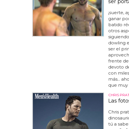
ser por
¡suerte, a
ganar por
batido ré
otros as
siguiendo
dowling 
ser el pr
aprovech
frente de 
devoto de
con miles
más... ah
que muy p
CHRIS PRA
Las foto
Chris pra
dinosauri
tú a sabe