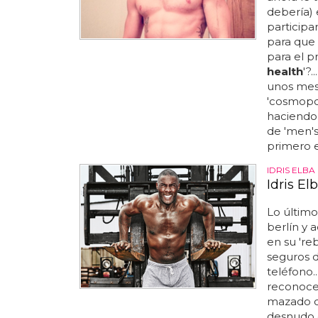
debería) e
participa
para que 
para el 
health
'?
unos mes
'cosmopol
haciendo 
de 'men'
primero en
IDRIS ELB
Idris E
Lo últim
berlín y 
en su 'reb
seguros 
teléfono..
reconoce 
mazado co
desnudo 