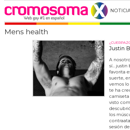
NOTICI
Mens health
¿CUERPAZO
Justin B
A nosotro
sí... just
favorita e
suerte, e
vemos lo 
te ha crec
camiseta
visto com
descubrió
los múscu
contraata
sesión de