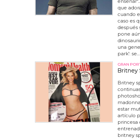
enseñar".
que ador
cuando es
caso es q
después s
pone aún 
dinosauri
una gener
park': se...
GRAN POR
Britney
Britney s
continuas
photosho
madonna j
estar mut
artículo 
princesa
entrenado
britney s