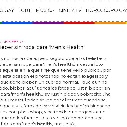
AS GAY
LGBT
MÚSICA
CINE Y TV
HOROSCOPO GA
 DE BIEBER?
ieber sin ropa para 'Men's Health'
s no nos la cuela, pero seguro que a las beliebers
in bieber sin ropa para 'men's
health
'... nuestra foto
s aquella en la que finje que tiene vello púbico... por
n esta ocasión el photoshop no es tan exagerado y
que tiene bieber, un cuerpo normal... ¡qué aún no
ido, bieber! aquí tienes las fotos de justin bieber sin
 para 'men's
health
'... ay, justin bieber, pobrecito... ha
o su masculinidad se iba por el retrete cuando se
 que a sus fotos de calvin klein les habían hinchado
los con photoshop, y ha tenido que organizar un
que de los fuertes... esta vez ha concertado una
 fotos con 'men's
health
', una sesió...