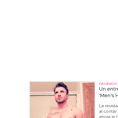
HACIENDO 
Un entr
'Men's H
La revist
al contar
ahora le 