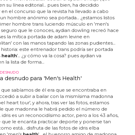
n su línea editorial... pues bien, ha decidido
r en el concurso que la revista ha llevado a cabo
un hombre anónimo sea portada... ¿estamos listos
primer hombre trans luciendo músculo en 'men's
... seguro que le conoces, aydian dowling recreó hace
es la mítica portada de adam levine en
itan' con las manos tapando las zonas pudientes...
historia: este entrenador trans podría ser portada
s
health
'... ¿y cómo va la cosa? pues aydian va
 la lista de forma...
A DESNUDO
lba desnudo para 'Men's Health'
o que sabíamos de él era que se encontraba en
accedió a subir a bailar con la mismísima madonna
el heart tour', y ahora, tras ver las fotos, estamos
de que madonna le habrá pedido el número de
. idris es un reconocidísimo actor, pero a los 43 años,
que le encanta practicar deporte y ponerse tan
mo está... disfruta de las fotos de idris elba
en 'men's
health
'... el buenorro amigo de madonna,