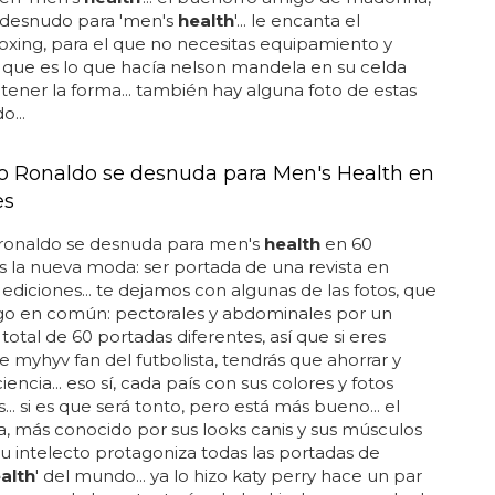
a desnudo para 'men's
health
'... le encanta el
xing, para el que no necesitas equipamiento y
que es lo que hacía nelson mandela en su celda
ener la forma... también hay alguna foto de estas
o...
no Ronaldo se desnuda para Men's Health en
es
 ronaldo se desnuda para men's
health
en 60
 es la nueva moda: ser portada de una revista en
 ediciones... te dejamos con algunas de las fotos, que
lgo en común: pectorales y abdominales por un
 total de 60 portadas diferentes, así que si eres
de myhyv fan del futbolista, tendrás que ahorrar y
encia... eso sí, cada país con sus colores y fotos
... si es que será tonto, pero está más bueno... el
a, más conocido por sus looks canis y sus músculos
u intelecto protagoniza todas las portadas de
alth
' del mundo... ya lo hizo katy perry hace un par