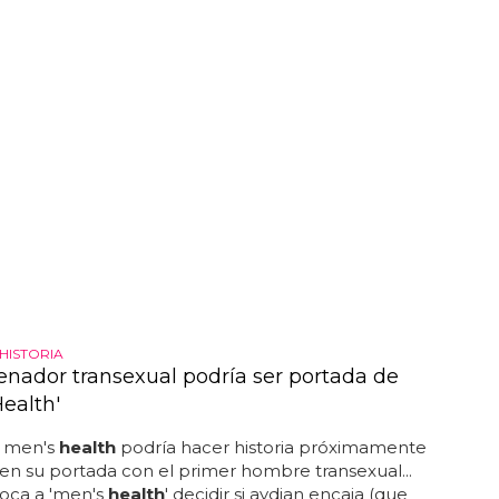
HISTORIA
enador transexual podría ser portada de
ealth'
a men's
health
podría hacer historia próximamente
 en su portada con el primer hombre transexual...
toca a 'men's
health
' decidir si aydian encaja (que