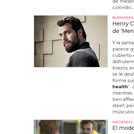
de meses,
colorido...
BUENORR
Henry C
de 'Men
Y la sant
parece qu
cubierto 
disfrutem
brazos, e
se le des
forma sug
health
'..
mientras
ben affle
steel', p
músculos 
HACIENDO 
El mode