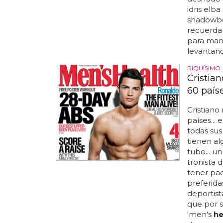
idris elb
shadowbo
recuerda 
para mant
levantand
RIQUÍSIMO
Cristia
60 país
Cristiano
países...
todas sus
tienen a
tubo... un
tronista 
tener paci
preferidas
deportist
que por s
'men's
he