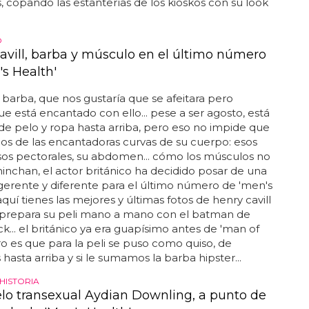
 copando las estanterías de los kioskos con su look
O
avill, barba y músculo en el último número
's Health'
a barba, que nos gustaría que se afeitara pero
e está encantado con ello... pese a ser agosto, está
de pelo y ropa hasta arriba, pero eso no impide que
os de las encantadoras curvas de su cuerpo: esos
sos pectorales, su abdomen... cómo los músculos no
hinchan, el actor británico ha decidido posar de una
erente y diferente para el último número de 'men's
. aquí tienes las mejores y últimas fotos de henry cavill
 prepara su peli mano a mano con el batman de
ck... el británico ya era guapísimo antes de 'man of
ero es que para la peli se puso como quiso, de
hasta arriba y si le sumamos la barba hipster...
HISTORIA
lo transexual Aydian Downling, a punto de