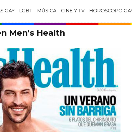
AS GAY
LGBT
MÚSICA
CINE Y TV
HOROSCOPO GA
en Men's Health