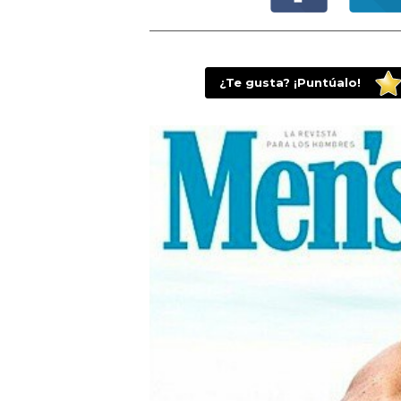
¿Te gusta? ¡Puntúalo!