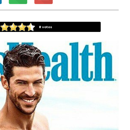
8
votos