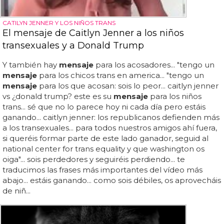
CATILYN JENNER Y LOS NIÑOS TRANS
El mensaje de Caitlyn Jenner a los niños
transexuales y a Donald Trump
Y también hay
mensaje
para los acosadores... "tengo un
mensaje
para los chicos trans en america... "tengo un
mensaje
para los que acosan: sois lo peor... caitlyn jenner
vs ¿donald trump? este es su
mensaje
para los niños
trans... sé que no lo parece hoy ni cada día pero estáis
ganando... caitlyn jenner: los republicanos defienden más
a los transexuales... para todos nuestros amigos ahí fuera,
si queréis formar parte de este lado ganador, seguid al
national center for trans equality y que washington os
oiga"... sois perdedores y seguiréis perdiendo... te
traducimos las frases más importantes del vídeo más
abajo... estáis ganando... como sois débiles, os aprovecháis
de niñ...