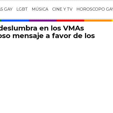
AS GAY
LGBT
MÚSICA
CINE Y TV
HOROSCOPO GA
 deslumbra en los VMAs
so mensaje a favor de los