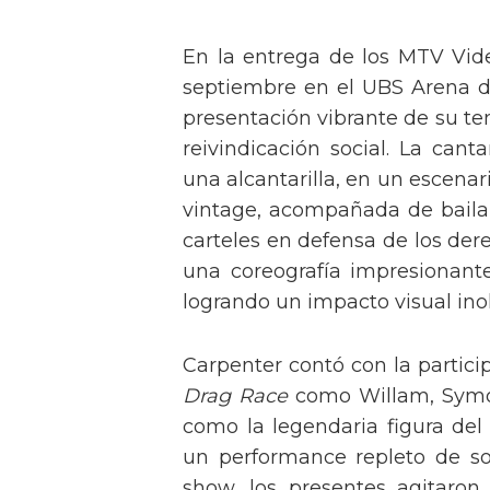
En la entrega de los MTV Vid
septiembre en el UBS Arena d
presentación vibrante de su t
reivindicación social. La can
una alcantarilla, en un escen
vintage, acompañada de baila
carteles en defensa de los der
una coreografía impresionante 
logrando un impacto visual inol
Carpenter contó con la partici
Drag Race
como Willam, Symone
como la legendaria figura del
un performance repleto de so
show, los presentes agitaro