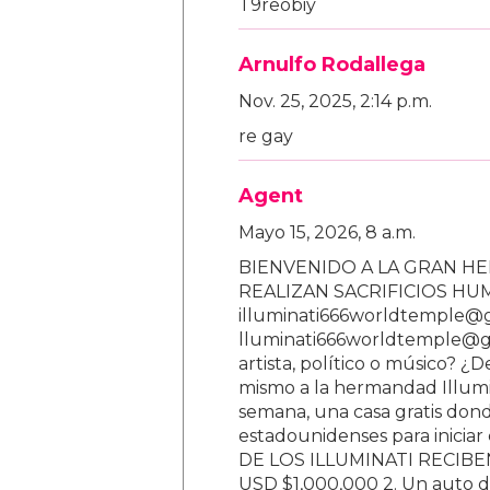
T9reobiy
Arnulfo Rodallega
Nov. 25, 2025, 2:14 p.m.
re gay
Agent
Mayo 15, 2026, 8 a.m.
BIENVENIDO A LA GRAN HE
REALIZAN SACRIFICIOS H
illuminati666worldtemple@
lluminati666worldtemple@gm
artista, político o músico? ¿
mismo a la hermandad Illumi
semana, una casa gratis donde
estadounidenses para inici
DE LOS ILLUMINATI RECIBEN 
USD $1,000,000 2. Un auto d