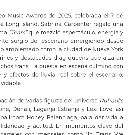
eo Music Awards de 2025, celebrada el 7 de
e Long Island, Sabrina Carpenter regaló una
ema
“Tears”
que mezcló espectáculo, energía y
tante surgió del escenario emergiendo desde
ario ambientado como la ciudad de Nueva York
rines y destacadas drag queens que alzaron
echos trans. La puesta en escena culminó con
y efectos de lluvia real sobre el escenario,
vidable.
pación de varias figuras del universo
RuPaul’s
, Denali, Laganja Estranja y Lexi Love, así
 ballroom Honey Balenciaga, para dar vida a
lidaridad y actitud. En momentos clave del
n carteles con mensajes como “In Trans We