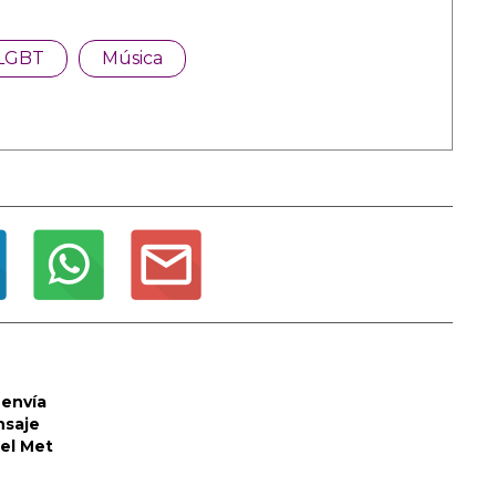
LGBT
Música
envía
nsaje
del Met