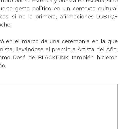
mbró por su estética y puesta en escena, sino
erte gesto político en un contexto cultural
ocas, si no la primera, afirmaciones LGBTQ+
oche.
izó en el marco de una ceremonia en la que
ista, llevándose el premio a Artista del Año,
 como Rosé de BLACKPINK también hicieron
ño.