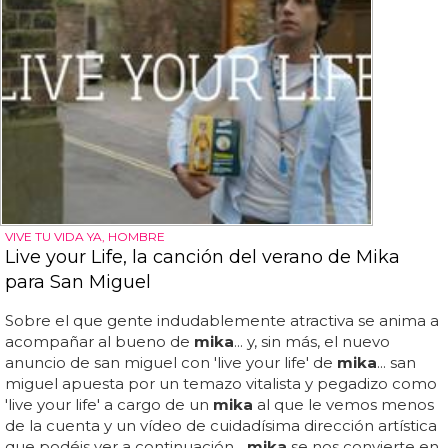
VIVE TU VIDA YA, HOMBRE
Live your Life, la canción del verano de Mika
para San Miguel
Sobre el que gente indudablemente atractiva se anima a
acompañar al bueno de
mika
... y, sin más, el nuevo
anuncio de san miguel con 'live your life' de
mika
... san
miguel apuesta por un temazo vitalista y pegadizo como
'live your life' a cargo de un
mika
al que le vemos menos
de la cuenta y un vídeo de cuidadísima dirección artística
que podéis ver a continuación...
mika
se nos convierte en