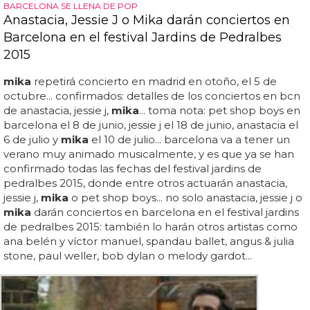
BARCELONA SE LLENA DE POP
Anastacia, Jessie J o Mika darán conciertos en
Barcelona en el festival Jardins de Pedralbes
2015
mika
repetirá concierto en madrid en otoño, el 5 de
octubre... confirmados: detalles de los conciertos en bcn
de anastacia, jessie j,
mika
... toma nota: pet shop boys en
barcelona el 8 de junio, jessie j el 18 de junio, anastacia el
6 de julio y
mika
el 10 de julio... barcelona va a tener un
verano muy animado musicalmente, y es que ya se han
confirmado todas las fechas del festival jardins de
pedralbes 2015, donde entre otros actuarán anastacia,
jessie j,
mika
o pet shop boys... no solo anastacia, jessie j o
mika
darán conciertos en barcelona en el festival jardins
de pedralbes 2015: también lo harán otros artistas como
ana belén y víctor manuel, spandau ballet, angus & julia
stone, paul weller, bob dylan o melody gardot...