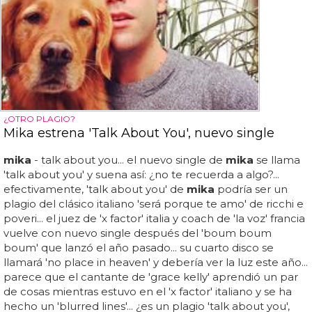
¿OTRO PLAGIO?
Mika estrena 'Talk About You', nuevo single
mika
- talk about you... el nuevo single de
mika
se llama
'talk about you' y suena así: ¿no te recuerda a algo?...
efectivamente, 'talk about you' de
mika
podría ser un
plagio del clásico italiano 'será porque te amo' de ricchi e
poveri... el juez de 'x factor' italia y coach de 'la voz' francia
vuelve con nuevo single después del 'boum boum
boum' que lanzó el año pasado... su cuarto disco se
llamará 'no place in heaven' y debería ver la luz este año...
parece que el cantante de 'grace kelly' aprendió un par
de cosas mientras estuvo en el 'x factor' italiano y se ha
hecho un 'blurred lines'... ¿es un plagio 'talk about you',