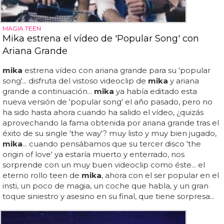
MAGIA TEEN
Mika estrena el vídeo de 'Popular Song' con
Ariana Grande
mika
estrena vídeo con ariana grande para su 'popular
song'... disfruta del vistoso videoclip de
mika
y ariana
grande a continuación...
mika
ya había editado esta
nueva versión de 'popular song' el año pasado, pero no
ha sido hasta ahora cuando ha salido el vídeo, ¿quizás
aprovechando la fama obtenida por ariana grande tras el
éxito de su single 'the way'? muy listo y muy bien jugado,
mika
... cuando pensábamos que su tercer disco 'the
origin of love' ya estaría muerto y enterrado, nos
sorprende con un muy buen videoclip como éste... el
eterno rollo teen de
mika
, ahora con el ser popular en el
insti, un poco de magia, un coche que habla, y un gran
toque siniestro y asesino en su final, que tiene sorpresa...