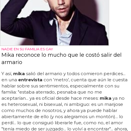
NADIE EN SU FAMILIA ES GAY
Mika reconoce lo mucho que le costó salir del
armario
Y así,
mika
salió del armario y todos comieron perdices...
en una
entrevista
con 'metro', cuenta que aún le cuesta
hablar sobre sus sentimientos, especialmente con su
familia: "estaba aterrado, pesnaba que no me
aceptarían... ya es oficial desde hace meses:
mika
ya no
es heterosexual, ni bisexual, ni ambiguo: es un marijose
como muchos de nosotros, y ahora ya puede hablar
abiertamente de ello (y nos alegramos un montón)... lo
perdí... lo que consiguió liberarle fue, como no, el amor
"tenía miedo de ser juzgado... lo volví a encontrar"... ahora,