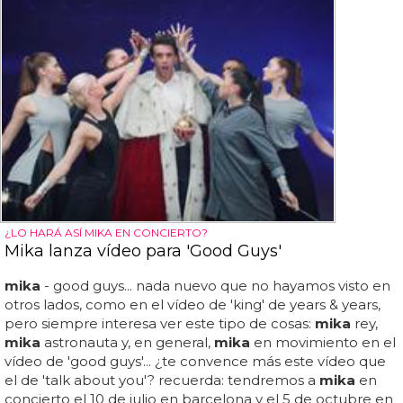
¿LO HARÁ ASÍ MIKA EN CONCIERTO?
Mika lanza vídeo para 'Good Guys'
mika
- good guys... nada nuevo que no hayamos visto en
otros lados, como en el vídeo de 'king' de years & years,
pero siempre interesa ver este tipo de cosas:
mika
rey,
mika
astronauta y, en general,
mika
en movimiento en el
vídeo de 'good guys'... ¿te convence más este vídeo que
el de 'talk about you'? recuerda: tendremos a
mika
en
concierto el 10 de julio en barcelona y el 5 de octubre en