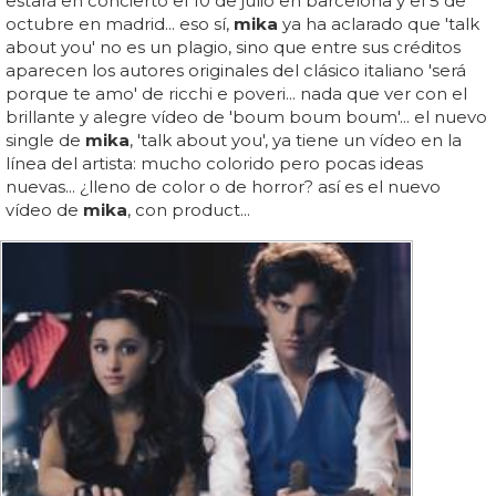
estará en concierto el 10 de julio en barcelona y el 5 de
octubre en madrid... eso sí,
mika
ya ha aclarado que 'talk
about you' no es un plagio, sino que entre sus créditos
aparecen los autores originales del clásico italiano 'será
porque te amo' de ricchi e poveri... nada que ver con el
brillante y alegre vídeo de 'boum boum boum'... el nuevo
single de
mika
, 'talk about you', ya tiene un vídeo en la
línea del artista: mucho colorido pero pocas ideas
nuevas... ¿lleno de color o de horror? así es el nuevo
vídeo de
mika
, con product...