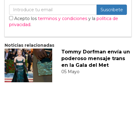
Suscribete
Acepto los
terminos y condiciones
y la
política de
privacidad
.
Noticias relacionadas
Tommy Dorfman envía un
poderoso mensaje trans
en la Gala del Met
05 Mayo
Sabrina Carpenter
responde divertidamente