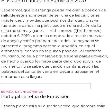
hace tiempo que no tienen constancia oficial de su
relación, han acogido los certificados de convivencia...
"creo que el nivel de comprensión de los japoneses hacia
el matrimonio entre personas del mismo sexo es ahora lo
suficientemente alto", dijo
miki
... fotografía: yuichi
yamazaki/afp/getty images... en los últimos años, japón ha
dado pequeños pasos hacia la aceptació...
NI GERI NI ATOMIC KITTEN