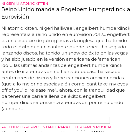
NO SE PERMITE EL MATRIMONIO IGUALITARIO, PERO SI UN
CERTIFICADO DE PAREJA
Tokio comienza a dar más derechos a las
parejas del mismo sexo
miki
y katie están entre los que no han tenido ninguna
prueba oficial de su relación... "mi mayor temor ha sido
que nos trataran como extraños en una emergencia", dijo
miki
a la afp... "pero estos eran insustanciales, y pensamos
que los documentos oficiales certificados por el gobierno
local serían más efectivos", dijo
miki
...
miki
y katie, que