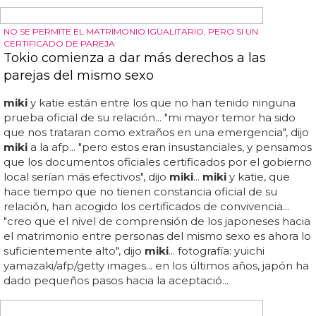
POR FIN UN POCO DE SENSATEZ
Eurovisión cambia las reglas: no podrán
participar países no democráticos ni dictaduras
Es ridículo que países que no siguen cierta ética política
puedan participar en un festival que, reconozcámoslo, es
de lo más marijose que nos podemos echar a la cara... si,
además, el país en cuestión gana, apoyado por sus
colegas fronterizos, estamos ayudando y animando a que
un país que no respeta las libertades de sus ciudadanos a
crecer siga siendo así... azerbayán, que organizó el festival
este año, o ucrania son algunos de los países que podrían
caer en la edición 2013... parece que los organizadores
de eurovisión han decidido tomar cartas en el asunto y
cambiar las reglas sobre la participación en el evento
musical televisivo de nuestro continente: países que no
sean democráticos o que vivan bajo una dictadura serán
totalmente vetados de participar...