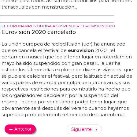
temidos últimos puestos... la rtp (radiotelevisión
portuguesa) así la confirmaba anoche, diciendo que
temporalmente el país de lucía moniz abandonaría su
tradicional participación en el certamen de la canción
europea... cuando las barbas de tu vecino veas cortar...
esperamos que puedan volver pronto para descubrirnos
canciones tan bonitas como la que llevaron en 2009...
¡drama, eurofans! el país vecino donde nos gusta comprar
toallas nos ha dejado terribles noticias: portugal no
participará en eurovisión 2013... la causa, no confirmada,
podría ser probablemente lo ignorados...