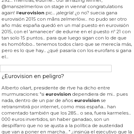
YA TENEMOS REPRESENTANTE PARA EL CERTAMEN MUSICAL
Blas Canto cantara en Eurovisión 2020
Esperemos que blas tenga pueda mejorar la posición de
miki
de este año, a pesar de ser una de las canciones
más felices y movidas que pudimos disfrutar... blas ya
fuera de la banda, ha participado en una edición de tu
cara me suena y gano... — ruth lorenzo (@ruthlorenzo)
october 6, 2019... quien ha empezado a recibir muestras
de apoyo y cariño por parte de todos... la boyband se
presentó al programa destino: eurovisión, en aquel
entonces quedaron en segunda posición... el cantante
murciano, no es la primera vez que suena para eurovisión,
de hecho cuando formaba parte del grupo auryn... de
momento no se sabe que canción cantara, según las