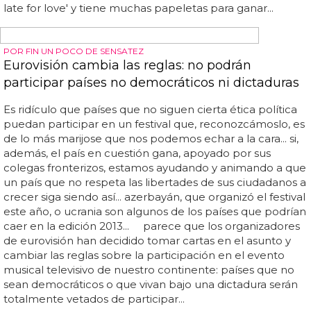
en el nº 21... tras el fin de algunas de la preselecciones
nacionales que quedaban pendientes, ya tenemos
aquí todas las canciones de eurovisión 2019... una
publicación compartida de mahmood (@mahmood) el 6
feb, 2019 a las 4:09 pst... las semifinales tendrán lugar los
días 14 y 16, mientras que alguna la gran final se celebrará
el sábado 18 de mayo... en el top 3 aparece suecia, un
valor seguro siempre en el festival... el ganador del
melodifestivalen este año ha sido john lundvik con 'too
late for love' y tiene muchas papeletas para ganar...