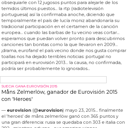
Reino Unido manda a Engelbert Humperdinck a
Eurovisión
Ni atomic kitten, ni geri halliweel, engelbert humperdinck
representará a reino unido en eurovisión 2012... engelbert
es una especie de julio iglesias a la inglesa que ha tenido
todo el éxito que un cantante puede tener... ha seguido
lanzando discos, ha tenido un show de éxito en las vegas
y ha sido jurado en la versión americana de 'american
idol'... las últimas andanzas de engelbert humperdinck
antes de ir a eurovisión no han sido pocas... ha sacado
centenares de discos y tiene canciones archiconocidas
(que a lo mejor no asocias a él) como 'cant take my eyes
off of you' o 'release me'... ahora, con la tranquilidad que
da tener una carrera llena de éxitos, engelbert
humperdinck se presenta a eurovisión por reino unido
(aunque...