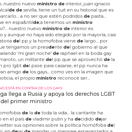
n, nuestro nuevo
ministro de
interior, juan ignacio
alcal
de de
sevilla, tiene un tuit en su historial que es
rcarlo... a no ser que estén podridos
de
pasta...
e en espa&ntil
de
;a tenemos un
ministro
?... nuestro nuevo
ministro de
interior es
y aunque no haya sido elegido por la mayoría, casi
historia
de
l pp y la homofobia viene
de
largo... por
e tengamos un presi
de
nte
de
l gobierno al que
bailando 'mi gran noche'
de
raphael en la boda gay
 maroto, un militante
de
l pp que se aprovechó
de
la
ón pro lgbt
de
l psoe para casarse, el pp nunca ha
gran amigo
de
los gays... como ves en la imagen que
 noticia, el propio
ministro
reconoce ser...
NO ESTÁ EN CONTRA DE LOS GAYS
ga llega a Rusia y apoya los derechos LGBT
 del primer ministro
homofobia
de
la
de
toda la vida... la cantante ha
o en el país
de
vladimir putin y ha
de
cidido
de
jar
 twitter sus opiniones sobre la política homófoba
de
l
í, sin
de
jar
de
mandar un mensaje esperanzador a