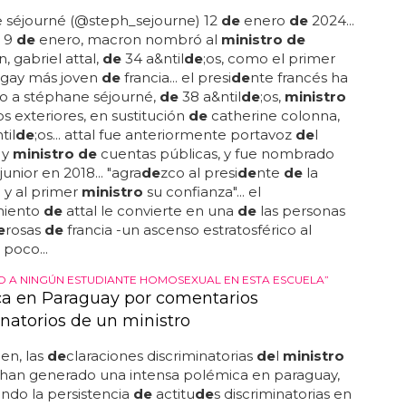
 séjourné (@steph_sejourne) 12
de
enero
de
2024...
s 9
de
enero, macron nombró al
ministro de
, gabriel attal,
de
34 a&ntil
de
;os, como el primer
gay más joven
de
francia... el presi
de
nte francés ha
 a stéphane séjourné,
de
38 a&ntil
de
;os,
ministro
s exteriores, en sustitución
de
catherine colonna,
til
de
;os... attal fue anteriormente portavoz
de
l
 y
ministro de
cuentas públicas, y fue nombrado
junior en 2018... "agra
de
zco al presi
de
nte
de
la
 y al primer
ministro
su confianza"... el
iento
de
attal le convierte en una
de
las personas
e
rosas
de
francia -un ascenso estratosférico al
 poco...
O A NINGÚN ESTUDIANTE HOMOSEXUAL EN ESTA ESCUELA”
a en Paraguay por comentarios
inatorios de un ministro
en, las
de
claraciones discriminatorias
de
l
ministro
han generado una intensa polémica en paraguay,
ando la persistencia
de
actitu
de
s discriminatorias en