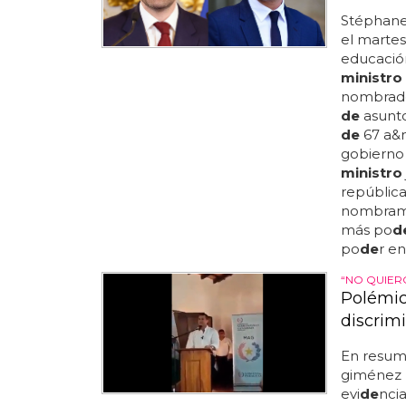
Stéphane
el marte
educación
ministro
nombrado
de
asunto
de
67 a&n
gobierno
ministro
república
nombram
más po
d
po
de
r en
“NO QUIER
Polémic
discrim
En resum
giménez 
evi
de
nci