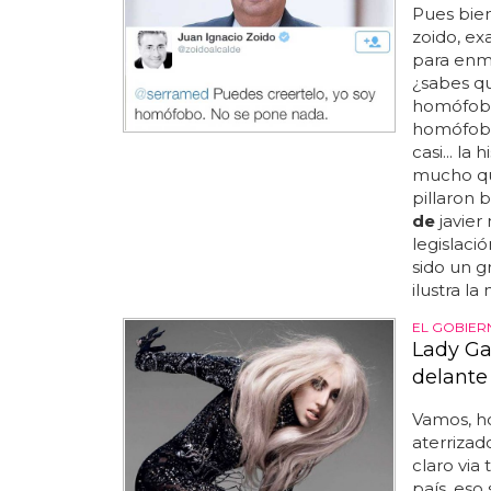
Pues bie
zoido, ex
para enma
¿sabes qu
homófobo
homófobo 
casi... la 
mucho qu
pillaron 
de
javier
legislaci
sido un 
ilustra la
EL GOBIER
Lady Ga
delante
Vamos, 
aterrizad
claro via
país, eso s