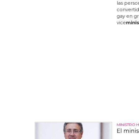
las perso
convertid
gay en g
vice
minis
MINISTRO
El mini