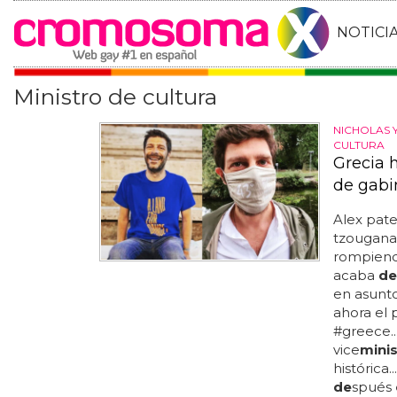
NOTICI
Ministro de cultura
NICHOLAS 
CULTURA
Grecia 
de gabi
Alex pate
tzougana
rompiendo
acaba
de
en asunt
ahora el
#greece..
vice
minis
histórica
de
spués