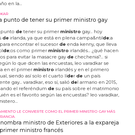
ño en la...
DKAR
 a punto de tener su primer ministro gay
a punto
de
tener su primer
ministro
gay... hoy
s
de
irlanda, ya que está en plena campa&ntil
de
;a
 para encontrar el sucesor
de
enda kenny, que lleva
il
de
;os como primer
ministro
irlandés... ¿qué hacen
icos para evitar la masacre gay
de
chechenia?... si
egún lo que dicen las encuestas, leo varadkar se
ía en el primer
ministro
irlandés y en el primero
l, siendo así solo el cuarto lí
de
r
de
un país
te gay... varadkar, eso sí, salió
de
l armario en 2015,
ando el referéndum
de
su país sobre el matrimonio
quién es el favorito según las encuestas? leo varadkar,
istero...
MIENTO LE CONVIERTE COMO EL PRIMER MINISTRO GAY MÁS
FRANCIA.
nombra ministro de Exteriores a la expareja
 primer ministro francés