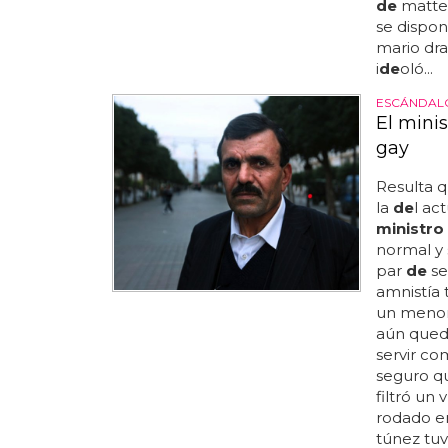
de
matteo 
se dispon
mario dra
i
de
oló...
ESCÁNDALO
El minis
gay
Resulta 
la
de
l ac
ministro
normal y 
par
de
se
amnistía 
un menor
aún qued
servir co
seguro qu
filtró un v
rodado en
túnez tuv