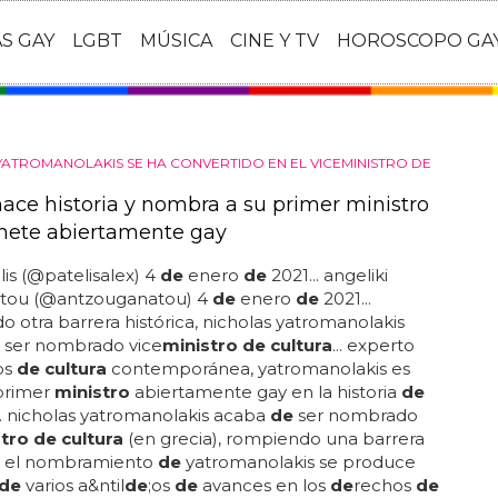
AS GAY
LGBT
MÚSICA
CINE Y TV
HOROSCOPO GA
YATROMANOLAKIS SE HA CONVERTIDO EN EL VICEMINISTRO DE
hace historia y nombra a su primer ministro
nete abiertamente gay
lis (@patelisalex) 4
de
enero
de
2021... angeliki
tou (@antzouganatou) 4
de
enero
de
2021...
 otra barrera histórica, nicholas yatromanolakis
ser nombrado vice
ministro de cultura
... experto
os
de cultura
contemporánea, yatromanolakis es
 primer
ministro
abiertamente gay en la historia
de
. nicholas yatromanolakis acaba
de
ser nombrado
tro de cultura
(en grecia), rompiendo una barrera
... el nombramiento
de
yatromanolakis se produce
de
varios a&ntil
de
;os
de
avances en los
de
rechos
de