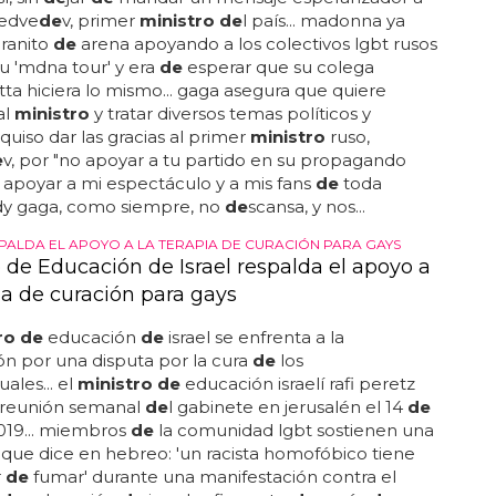
edve
de
v, primer
ministro de
l país... madonna ya
ranito
de
arena apoyando a los colectivos lgbt rusos
u 'mdna tour' y era
de
esperar que su colega
a hiciera lo mismo... gaga asegura que quiere
al
ministro
y tratar diversos temas políticos y
. quiso dar las gracias al primer
ministro
ruso,
e
v, por "no apoyar a tu partido en su propagando
y apoyar a mi espectáculo y a mis fans
de
toda
 lady gaga, como siempre, no
de
scansa, y nos...
SPALDA EL APOYO A LA TERAPIA DE CURACIÓN PARA GAYS
o de Educación de Israel respalda el apoyo a
ia de curación para gays
ro de
educación
de
israel se enfrenta a la
ón por una disputa por la cura
de
los
les... el
ministro de
educación israelí rafi peretz
a reunión semanal
de
l gabinete en jerusalén el 14
de
19... miembros
de
la comunidad lgbt sostienen una
que dice en hebreo: 'un racista homofóbico tiene
r
de
fumar' durante una manifestación contra el