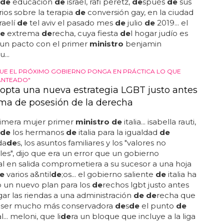
 de
educación
de
israel, rafi peretz,
de
spués
de
sus
os sobre la terapia
de
conversión gay, en la ciudad
raelí
de
tel aviv el pasado mes
de
julio
de
2019... el
e
extrema
de
recha, cuya fiesta
de
l hogar judío es
un pacto con el primer
ministro
benjamin
...
UE EL PRÓXIMO GOBIERNO PONGA EN PRÁCTICA LO QUE
ANTEADO"
adopta una nueva estrategia LGBT justo antes
oma de posesión de la derecha
rimera mujer primer
ministro de
italia... isabella rauti,
de
los hermanos
de
italia para la igualdad
de
da
de
s, los asuntos familiares y los "valores no
es", dijo que era un error que un gobierno
al en salida comprometiera a su sucesor a una hoja
e
varios a&ntil
de
;os... el gobierno saliente
de
italia ha
 un nuevo plan para los
de
rechos lgbt justo antes
ar las riendas a una administración
de de
recha que
ser mucho más conservadora
de
s
de
el punto
de
l... meloni, que li
de
ra un bloque que incluye a la liga