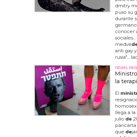
dmitry m
puso su g
durante s
germanott
conocer 
sociales..
medve
d
anti gay 
rusia"...
ISRAEL RE
Ministr
la terap
El
minist
resignaci
homosexua
llega a l
julio
de
20
pancarta 
que
de
ja