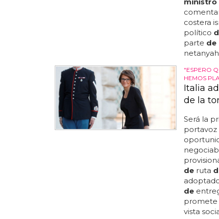
ministro
comentari
costera is
político
d
parte
de
netanyahu
"ESPERO Q
HEMOS PL
Italia 
de la t
Será la p
portavoz
oportuni
negociabl
provision
de
ruta
d
adoptado
de
entreg
promete 
vista socia