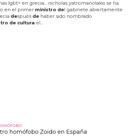
nas lgbt+ en grecia... nicholas yatromanolakis se ha
o en el primer
ministro de
l gabinete abiertamente
recia
de
spués
de
haber sido nombrado
tro de cultura
el...
 HOMÓFOBO
stro homófobo Zoido en España