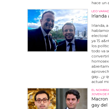
hace un a
LEO VARA
Irlanda
Irlanda, 
hablamo
electoral
ya 15 a&nt
los polít
todo va s
convertir
homosexua
abiertamen
aprovech
gay... ¿y 
actual min
EL NOMBRA
JOVEN DE 
Macron 
gay del