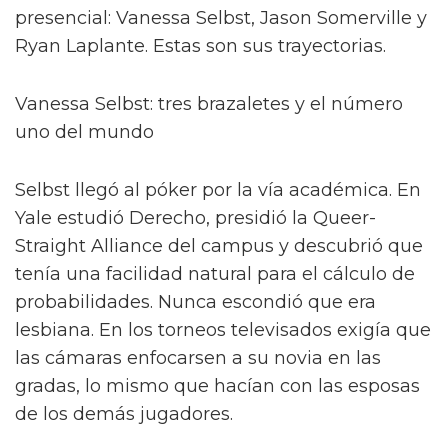
presencial: Vanessa Selbst, Jason Somerville y
Ryan Laplante. Estas son sus trayectorias.
Vanessa Selbst: tres brazaletes y el número
uno del mundo
Selbst llegó al póker por la vía académica. En
Yale estudió Derecho, presidió la Queer-
Straight Alliance del campus y descubrió que
tenía una facilidad natural para el cálculo de
probabilidades. Nunca escondió que era
lesbiana. En los torneos televisados exigía que
las cámaras enfocarsen a su novia en las
gradas, lo mismo que hacían con las esposas
de los demás jugadores.