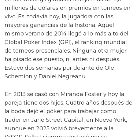
millones de dólares en premios en torneos en
vivo. Es, todavía hoy, la jugadora con las
mayores ganancias de la historia. Aquel
mismo verano de 2014 llegó a lo más alto del
Global Poker Index (GPI), el ranking mundial
de torneos presenciales. Ninguna otra mujer
ha pisado ese puesto, ni antes ni después.
Estuvo dos semanas por delante de Ole
Schemion y Daniel Negreanu.
En 2013 se casó con Miranda Foster y hoy la
pareja tiene dos hijos. Cuatro años después de
la boda dejó el póker para trabajar como
trader en Jane Street Capital, en Nueva York,
aunque en 2025 volvió brevemente a la