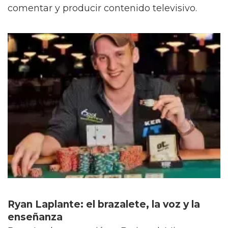
comentar y producir contenido televisivo.
Ryan Laplante: el brazalete, la voz y la
enseñanza