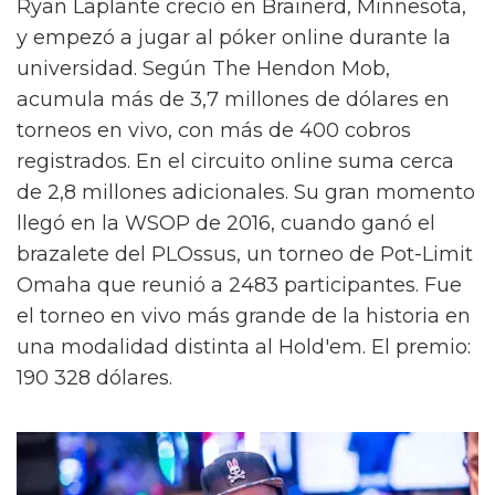
Ryan Laplante creció en Brainerd, Minnesota,
y empezó a jugar al póker online durante la
universidad. Según The Hendon Mob,
acumula más de 3,7 millones de dólares en
torneos en vivo, con más de 400 cobros
registrados. En el circuito online suma cerca
de 2,8 millones adicionales. Su gran momento
llegó en la WSOP de 2016, cuando ganó el
brazalete del PLOssus, un torneo de Pot-Limit
Omaha que reunió a 2483 participantes. Fue
el torneo en vivo más grande de la historia en
una modalidad distinta al Hold'em. El premio:
190 328 dólares.