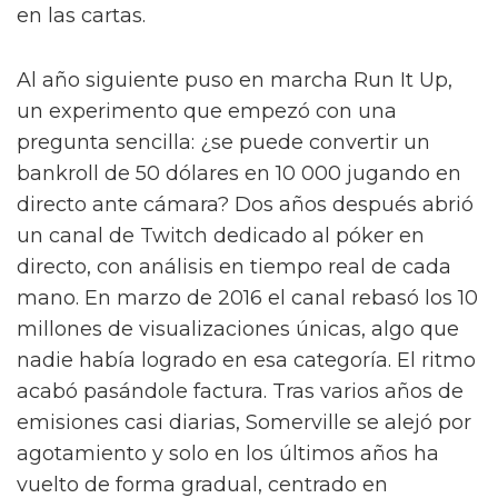
en las cartas.
Al año siguiente puso en marcha Run It Up,
un experimento que empezó con una
pregunta sencilla: ¿se puede convertir un
bankroll de 50 dólares en 10 000 jugando en
directo ante cámara? Dos años después abrió
un canal de Twitch dedicado al póker en
directo, con análisis en tiempo real de cada
mano. En marzo de 2016 el canal rebasó los 10
millones de visualizaciones únicas, algo que
nadie había logrado en esa categoría. El ritmo
acabó pasándole factura. Tras varios años de
emisiones casi diarias, Somerville se alejó por
agotamiento y solo en los últimos años ha
vuelto de forma gradual, centrado en