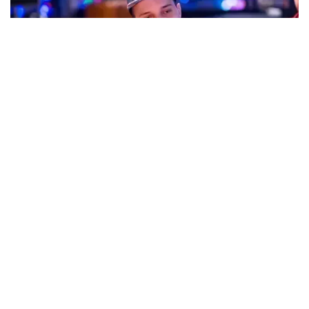
Aquella victoria quedó marcada por el
contexto. La noche anterior, 49 personas
habían sido asesinadas en el club Pulse de
Orlando, en pleno Mes del Orgullo. En la
ceremonia de entrega del brazalete, Laplante
subió al escenario junto a su pareja, Chris
Katona, y pronunció un discurso breve en el