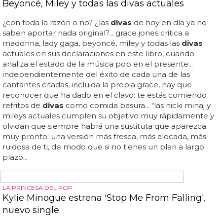
prestan a participar en la iniciativa "naked boys reading"
("chicos desnudos leyendo"), el evento de
moda
en varias
ciudades de europa como londres, berlín o brighton, y
que esperamos que pronto llegue a tierras españolas... se
organizan eventos por temáticas, cada dos o tres meses,
y sin duda resulta una alternativa fantástica a...
SÚPER MONTAJE
El vídeo de Christina Aguilera y Britney Spears
juntas en Carpool Karaoke
Las vemos cantar sus hits, divertirse y reírse juntas y esto