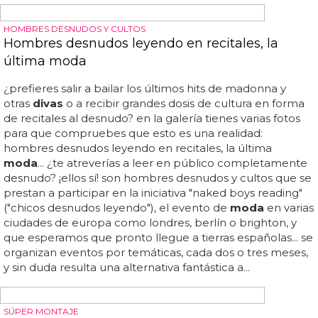
NUEVOS DISCOS DE LAS DIVAS DEL POP
Madonna y Britney confirman sus nuevos discos
Estamos de enhorabuena, parece que este
2018
va a ser
el año de los comebacks de
divas
...
2018
nos va a dejar
con muy buen sabor de boca... las
divas
que nunca fallan
lanzan discos, ahora solo queda que sean buenos y los
promocionen en condiciones... pues bueno, ya no lo es
más... esperemos que ahora no le arruinen el proyecto y
pueda lanzar el disco sin filtraciones, cuando ella quiera y
no condicionada por los hackers que se meten en su
ordenador y le roban todas las demos... madonna, en
cambio, ha usado la plataforma de promoción que más
le gusta en el mundo: instagram... eso sí, esta vez se lo
está currando más y aunque sepamos que trabaja en
ello, no nos desvela mucho, porque lo que pasó con
'rebel heart' casi casi se lo buscó...