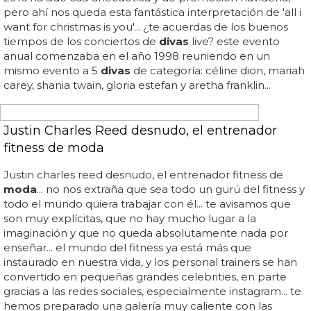
ruidosa de ti, de modo que si no tienes un plan a largo
plazo...
LA PRINCESA DEL POP
Kylie Minogue estrena 'Stop Me From Falling',
nuevo single
¿no deberían estas
divas
con sus largas carreras intentar
innovar e ir a la vanguardia como en el pasado?... sí, kylie
colaborando con los de 'la gozadera' en un intento por
sumarse al carro de la
moda
de la música latina... ¿nos