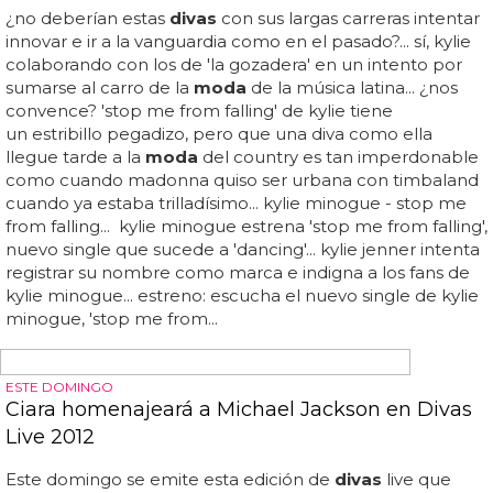
solo nos hace querer más que nunca una reunión entre
ambas
divas
... pero de momento, sin duda esta es una
gran oportunidad para ver como sería una reunión entre
las dos
divas
del mickey mouse club y del pop de finales
de los 90... pero de ahí a que se encuentren juntas bajo el
mismo techo aún falta mucho, por eso alguien ha tenido
la maravillosa idea de unir los dos carpool karaoke que
realizaron ambas
divas
y convertirlos en uno solo, en el
sueño de todo fan del pop de los 90: ver a xtina y britney
cantar y divertirse juntas en el coche... han decidido los
momentos perfectos de interacción para que creamos
que estuvieron juntas, incluso hy un momento que nos
ha dejado...