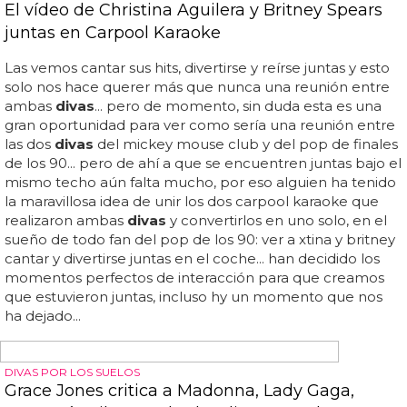
HOMBRES DESNUDOS Y CULTOS
Hombres desnudos leyendo en recitales, la
última moda
¿prefieres salir a bailar los últimos hits de madonna y
otras
divas
o a recibir grandes dosis de cultura en forma
de recitales al desnudo? en la galería tienes varias fotos
para que compruebes que esto es una realidad:
hombres desnudos leyendo en recitales, la última
moda
... ¿te atreverías a leer en público completamente
desnudo? ¡ellos sí! son hombres desnudos y cultos que se