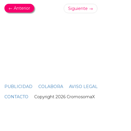
ESTE DOMINGO
Ciara homenajeará a Michael Jackson en Divas
Live 2012
Este domingo se emite esta edición de
divas
live que
promete ser épica para nuestros tímpanos... seguro que
bailará de maravilla como siempre lo ha hecho, pero
esperamos que le pongan un buen pregrabado en este
divas
live... ¿te acuerdas de las protagonistas del próximo
divas
live 2012? aunque sería mejor olvidarlas, estamos
expectantes por ver el espectáculo que nos tienen
preparado kelly rowland, miley cyrus, demi lovato, jordin
sparks y ciara... malos nos tiene de pensarlo... una de las
siguientes canciones será la elegida para el destrozo:
‘wanna be startin’ somethin’, ‘heal the world’, ‘billie jean’ o
‘don’t stop ‘til you get enough&rsquo...