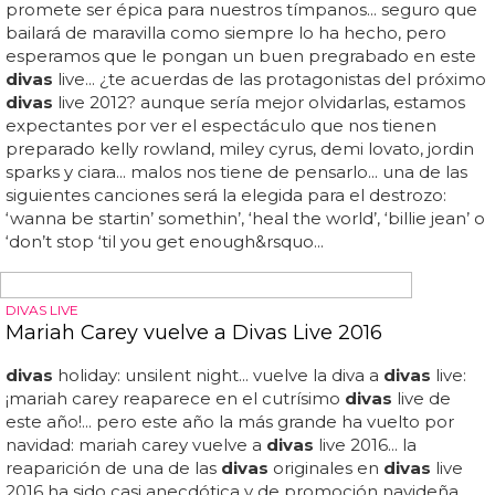
DIVAS POR LOS SUELOS
Grace Jones critica a Madonna, Lady Gaga,
Beyoncé, Miley y todas las divas actuales
¿con toda la razón o no? ¿las
divas
de hoy en día ya no
saben aportar nada original?... grace jones critica a
madonna, lady gaga, beyoncé, miley y todas las
divas
actuales en sus declaraciones en este libro, cuando
analiza el estado de la música pop en el presente...
independientemente del éxito de cada una de las
cantantes citadas, incluida la propia grace, hay que
reconocer que ha dado en el clavo: te estás comiendo
refritos de
divas
como comida basura... "las nicki minaj y
mileys actuales cumplen su objetivo muy rápidamente y
olvidan que siempre habrá una sustituta que aparezca
muy pronto: una versión más fresca, más alocada, más