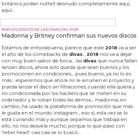
acordará de que pillaron a jordan nuttell desnudo en
verano de
2018
... este buenorro rubio bien podría ser un
tronista o protagonista de los realities de
moda
en los
que salen tíos cachas sin camiseta, pero el futbolista ha
decidido machacarse en el gimnasio y compartirlo con su
pareja, con su amiga (o amigo) y con el mundo, porque al
final las fotos más íntima de jordan nuttell desnudo han
salido a la luz... así que sin más, no te pierdas las fotos
súper nsfw que hemos encontrado del futbolista
británico jordan nuttell desnudo completamente aquí,
aquí...