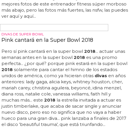
convence? 'stop me from falling' de kylie tiene
un estribillo pegadizo, pero que una diva como ella
llegue tarde a la
moda
del country es tan imperdonable
como cuando madonna quiso ser urbana con timbaland
cuando ya estaba trilladísimo... kylie minogue - stop me
from falling... kylie minogue estrena 'stop me from falling',
nuevo single que sucede a 'dancing'... kylie jenner intenta
registrar su nombre como marca e indigna a los fans de
kylie minogue... estreno: escucha el nuevo single de kylie
minogue, 'stop me from...