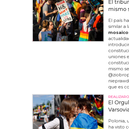
El trib
mismo s
El país h
similar a
mosaico
actualida
introducir
constituc
uniones e
constituc
mismo sex
@ziobropl
nieprawdę
que es co
REALIZARO
El Orgu
Varsovi
Polonia, 
ha visto 