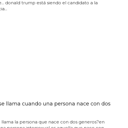
e... donald trump está siendo el candidato a la
a...
e llama cuando una persona nace con dos
 llama la persona que nace con dos generos?en
na persona intersexual es aquella que nace con