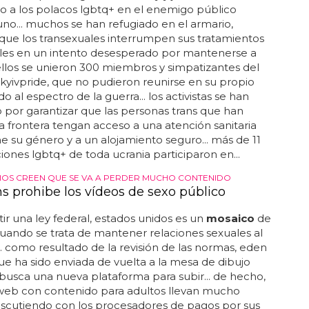
o a los polacos lgbtq+ en el enemigo público
o... muchos se han refugiado en el armario,
que los transexuales interrumpen sus tratamientos
es en un intento desesperado por mantenerse a
a ellos se unieron 300 miembros y simpatizantes del
kyivpride, que no pudieron reunirse en su propio
o al espectro de la guerra... los activistas se han
 por garantizar que las personas trans que han
a frontera tengan acceso a una atención sanitaria
e su género y a un alojamiento seguro... más de 11
iones lgbtq+ de toda ucrania participaron en...
IOS CREEN QUE SE VA A PERDER MUCHO CONTENIDO
s prohibe los vídeos de sexo público
stir una ley federal, estados unidos es un
mosaico
de
ando se trata de mantener relaciones sexuales al
e... como resultado de la revisión de las normas, eden
ue ha sido enviada de vuelta a la mesa de dibujo
busca una nueva plataforma para subir... de hecho,
s web con contenido para adultos llevan mucho
iscutiendo con los procesadores de pagos por sus