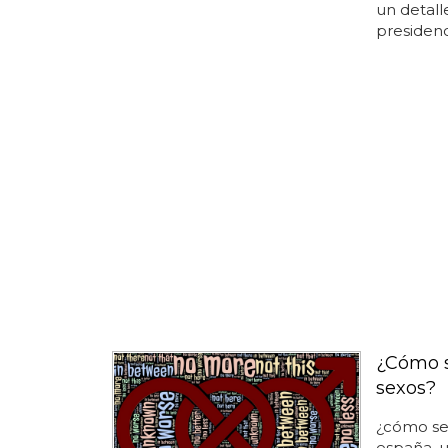
un detall
presidenci
¿Cómo s
sexos?
¿cómo se
españa, u