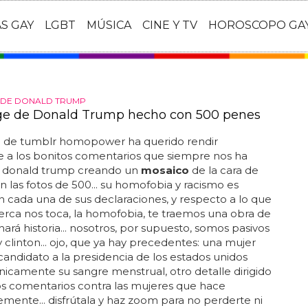
AS GAY
LGBT
MÚSICA
CINE Y TV
HOROSCOPO GA
 DE DONALD TRUMP
age de Donald Trump hecho con 500 penes
io de tumblr homopower ha querido rendir
 a los bonitos comentarios que siempre nos ha
 donald trump creando un
mosaico
de la cara de
 las fotos de 500... su homofobia y racismo es
n cada una de sus declaraciones, y respecto a lo que
rca nos toca, la homofobia, te traemos una obra de
hará historia... nosotros, por supuesto, somos pasivos
ry clinton... ojo, que ya hay precedentes: una mujer
 candidato a la presidencia de los estados unidos
icamente su sangre menstrual, otro detalle dirigido
os comentarios contra las mujeres que hace
mente... disfrútala y haz zoom para no perderte ni