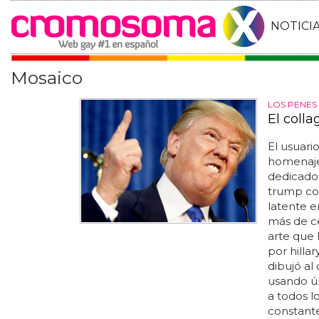
NOTICI
Mosaico
LOS PENES
El coll
El usuar
homenaje
dedicado
trump con
latente e
más de ce
arte que 
por hilla
dibujó al
usando ún
a todos l
constante