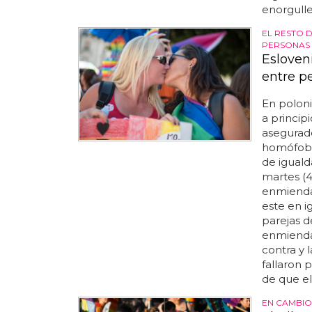
enorgulle
EL RESTO 
PERSONAS 
Esloven
entre p
En poloni
a princip
asegurado
homófobos
de iguald
martes (4
enmienda,
este en i
parejas d
enmienda 
contra y 
fallaron 
de que el.
EN CAMBIO