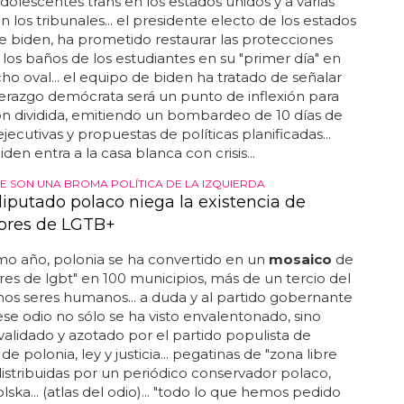
adolescentes trans en los estados unidos y a varias
n los tribunales... el presidente electo de los estados
oe biden, ha prometido restaurar las protecciones
e los baños de los estudiantes en su "primer día" en
ho oval... el equipo de biden ha tratado de señalar
derazgo demócrata será un punto de inflexión para
n dividida, emitiendo un bombardeo de 10 días de
jecutivas y propuestas de políticas planificadas...
den entra a la casa blanca con crisis...
E SON UNA BROMA POLÍTICA DE LA IZQUIERDA
diputado polaco niega la existencia de
ibres de LGTB+
imo año, polonia se ha convertido en un
mosaico
de
bres de lgbt" en 100 municipios, más de un tercio del
omos seres humanos... a duda y al partido gobernante
 ese odio no sólo se ha visto envalentonado, sino
alidado y azotado por el partido populista de
e polonia, ley y justicia... pegatinas de "zona libre
distribuidas por un periódico conservador polaco,
lska... (atlas del odio)... "todo lo que hemos pedido