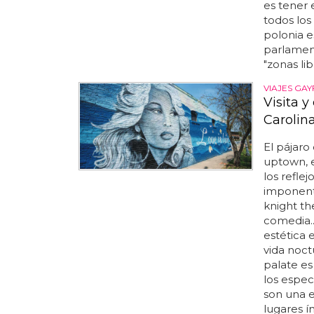
es tener
todos los
polonia e
parlament
"zonas lib
VIAJES GAY
Visita y
Carolin
El pájaro
uptown, e
los refle
imponente
knight th
comedia..
estética 
vida noct
palate es
los espe
son una e
lugares í