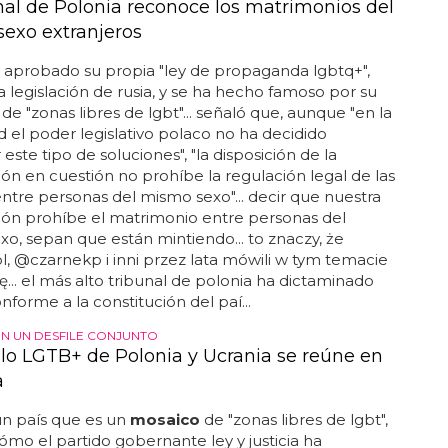
unal de Polonia reconoce los matrimonios del
exo extranjeros
a aprobado su propia "ley de propaganda lgbtq+",
 la legislación de rusia, y se ha hecho famoso por su
de "zonas libres de lgbt"... señaló que, aunque "en la
d el poder legislativo polaco no ha decidido
 este tipo de soluciones", "la disposición de la
ión en cuestión no prohíbe la regulación legal de las
ntre personas del mismo sexo"... decir que nuestra
ión prohíbe el matrimonio entre personas del
o, sepan que están mintiendo... to znaczy, że
, @czarnekp i inni przez lata mówili w tym temacie
... el más alto tribunal de polonia ha dictaminado
nforme a la constitución del paí...
N UN DESFILE CONJUNTO
llo LGTB+ de Polonia y Ucrania se reúne en
a
un país que es un
mosaico
de "zonas libres de lgbt",
cómo el partido gobernante ley y justicia ha