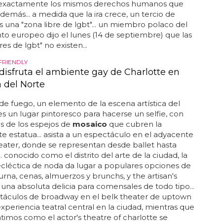
 exactamente los mismos derechos humanos que
 demás... a medida que la ira crece, un tercio de
s una "zona libre de lgbt"... un miembro polaco del
o europeo dijo el lunes (14 de septiembre) que las
res de lgbt" no existen...
FRIENDLY
 disfruta el ambiente gay de Charlotte en
a del Norte
 de fuego, un elemento de la escena artística del
s un lugar pintoresco para hacerse un selfie, con
jos de los espejos de
mosaico
que cubren la
 estatua... asista a un espectáculo en el adyacente
eater, donde se representan desde ballet hasta
. conocido como el distrito del arte de la ciudad, la
ecléctica de noda da lugar a populares opciones de
urna, cenas, almuerzos y brunchs, y the artisan's
 una absoluta delicia para comensales de todo tipo...
ctáculos de broadway en el belk theater de uptown
xperiencia teatral central en la ciudad, mientras que
ntimos como el actor's theatre of charlotte se