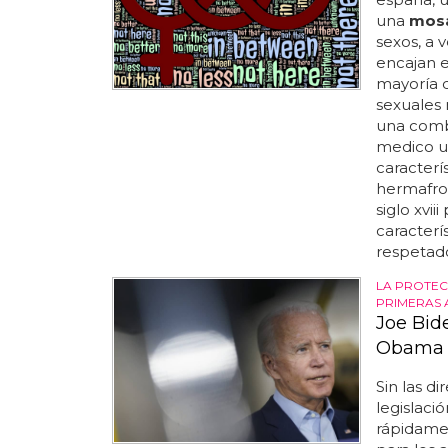
una
mos
sexos, a 
encajan e
mayoría d
sexuales
una combi
medico us
caracterí
hermafrod
siglo xvi
caracterí
respetado
LA PROTEC
PRIMERAS A
Joe Bid
Obama
Sin las di
legislaci
rápidame