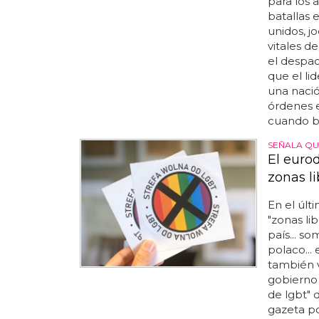
para los 
batallas e
unidos, j
vitales d
el despac
que el li
una nació
órdenes e
cuando bi
SEÑALA QU
El euro
zonas l
En el últ
"zonas li
país... s
polaco...
también v
gobierno d
de lgbt" 
gazeta po