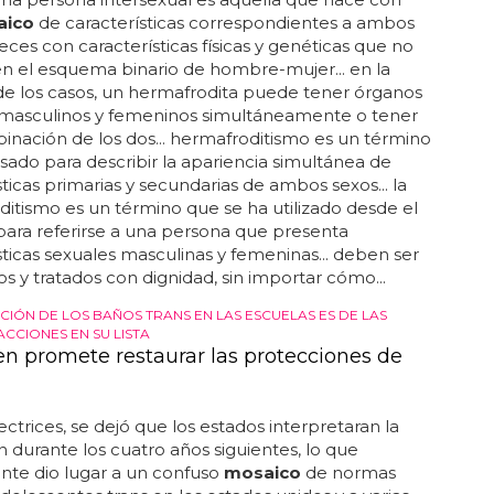
aico
de características correspondientes a ambos
veces con características físicas y genéticas que no
n el esquema binario de hombre-mujer... en la
e los casos, un hermafrodita puede tener órganos
 masculinos y femeninos simultáneamente o tener
nación de los dos... hermafroditismo es un término
ado para describir la apariencia simultánea de
sticas primarias y secundarias de ambos sexos... la
itismo es un término que se ha utilizado desde el
ii para referirse a una persona que presenta
sticas sexuales masculinas y femeninas... deben ser
s y tratados con dignidad, sin importar cómo...
CIÓN DE LOS BAÑOS TRANS EN LAS ESCUELAS ES DE LAS
CCIONES EN SU LISTA
en promete restaurar las protecciones de
rectrices, se dejó que los estados interpretaran la
ón durante los cuatro años siguientes, lo que
nte dio lugar a un confuso
mosaico
de normas