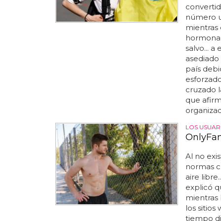
convertid
número un
mientras 
hormonal
salvo... 
asediado 
país debid
esforzado
cruzado l
que afirm
organizac
LOS USUAR
OnlyFan
Al no exi
normas cu
aire libr
explicó q
mientras 
los sitio
tiempo d