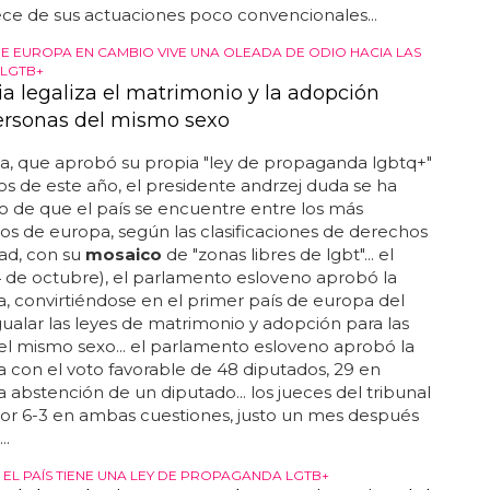
ce de sus actuaciones poco convencionales...
DE EUROPA EN CAMBIO VIVE UNA OLEADA DE ODIO HACIA LAS
LGTB+
ia legaliza el matrimonio y la adopción
ersonas del mismo sexo
a, que aprobó su propia "ley de propaganda lgbtq+"
ios de este año, el presidente andrzej duda se ha
 de que el país se encuentre entre los más
 de europa, según las clasificaciones de derechos
ad, con su
mosaico
de "zonas libres de lgbt"... el
 de octubre), el parlamento esloveno aprobó la
 convirtiéndose en el primer país de europa del
gualar las leyes de matrimonio y adopción para las
el mismo sexo... el parlamento esloveno aprobó la
con el voto favorable de 48 diputados, 29 en
la abstención de un diputado... los jueces del tribunal
por 6-3 en ambas cuestiones, justo un mes después
..
 EL PAÍS TIENE UNA LEY DE PROPAGANDA LGTB+